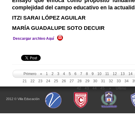
Ensayo que enfoca como propósito fundament
complejidad del campo educativo en la actualid
ITZI SARAI LÓPEZ AGUILAR
MARÍA GUADALUPE SOTO DECUIR
Descargar archivo Aquí
Primero
«
1
2
3
4
5
6
7
8
9
10
11
12
13
14
21
22
23
24
25
26
27
28
29
30
31
32
33
34
3
42
43
44
45
»
Ultimo
2012 © Villa Educación