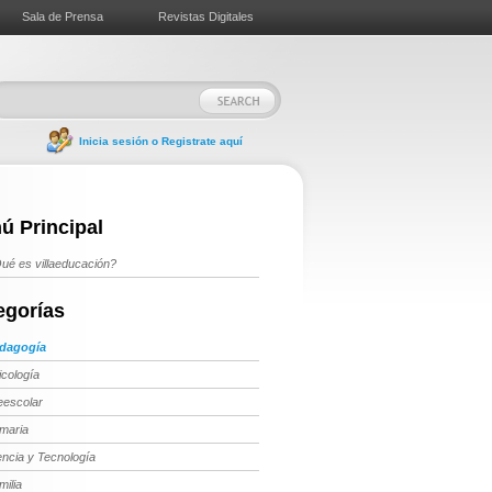
Sala de Prensa
Revistas Digitales
Inicia sesión o Registrate aquí
ú Principal
ué es villaeducación?
egorías
dagogía
icología
eescolar
imaria
encia y Tecnología
milia