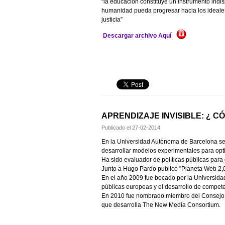
“la educación constituye un instrumento indi
humanidad pueda progresar hacia los ideales
justicia”
Descargar archivo Aquí
APRENDIZAJE INVISIBLE: ¿ 
Publicado el
27-02-2014
En la Universidad Autónoma de Barcelona se ti
desarrollar modelos experimentales para opti
Ha sido evaluador de políticas públicas par
Junto a Hugo Pardo publicó "Planeta Web 2,0
En el año 2009 fue becado por la Universidad
públicas europeas y el desarrollo de compete
En 2010 fue nombrado miembro del Consejo A
que desarrolla The New Media Consortium.