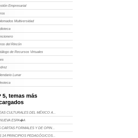
stión Empresarial
bros
plomados Multiversidad
dioteca
ncionero
bros del Rincón
tálogo de Recursos Virtuales
tes
edrez
lendario Lunar
deoteca
 5, temas más
cargados
AS CULTURALES DEL MÉXICO A...
NUEVA ESPA�A
 CARTAS FORMALES Y DE OPIN...
 14 PRINCIPIOS PEDAGÓGICOS...