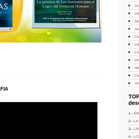
Ge
Li
Di
Au
Ca
Li
Ca
Ar
Aj
Ca
Vi
FIA
TOP
des
1.-
ÁRE
2.-
LA 
3.-
LAS
4.-
LOS