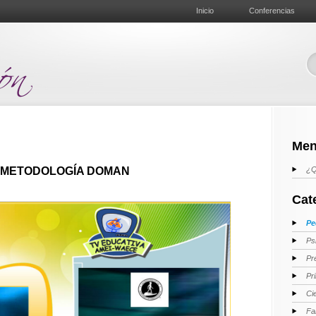
Inicio
Conferencias
Men
 METODOLOGÍA DOMAN
¿Q
Cat
Pe
Ps
Pr
Pr
Ci
Fa