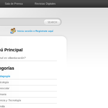
Sala de Prensa
Revistas Digitales
Inicia sesión o Registrate aquí
ú Principal
ué es villaeducación?
egorías
dagogía
icología
eescolar
imaria
encia y Tecnología
milia