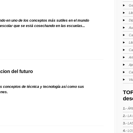
Ge
Li
endo en uno de los conceptos más sutiles en el mundo
Di
 escolar que se está cosechando en las escuelas...
Au
Ca
Li
Ca
Ar
Aj
cion del futuro
Ca
Vi
os conceptos de técnica y tecnología así como sus
TOP
enes.
des
1.-
ÁRE
2.-
LA 
3.-
LAS
4.-
LOS