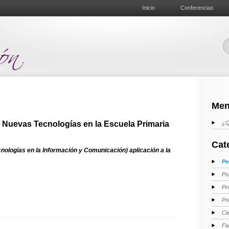
Inicio
Conferencias
Men
s Nuevas Tecnologías en la Escuela Primaria
¿Q
Cat
nologías en la Información y Comunicación) aplicación a la
Pe
Ps
Pr
Pr
Ci
Fa