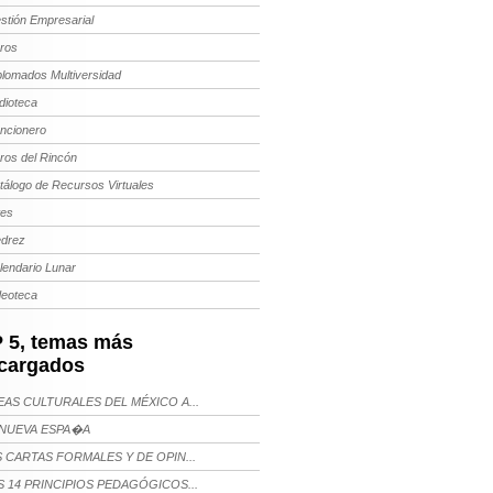
stión Empresarial
bros
plomados Multiversidad
dioteca
ncionero
bros del Rincón
tálogo de Recursos Virtuales
tes
edrez
lendario Lunar
deoteca
 5, temas más
cargados
AS CULTURALES DEL MÉXICO A...
NUEVA ESPA�A
 CARTAS FORMALES Y DE OPIN...
 14 PRINCIPIOS PEDAGÓGICOS...