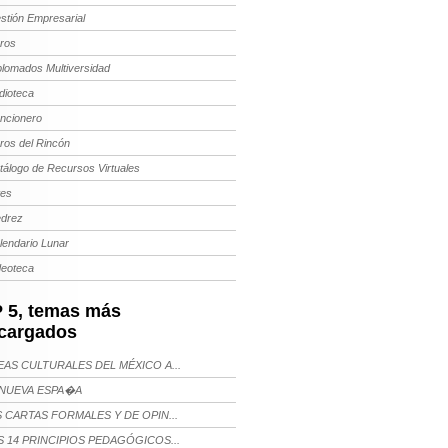
stión Empresarial
bros
plomados Multiversidad
dioteca
ncionero
bros del Rincón
tálogo de Recursos Virtuales
tes
edrez
lendario Lunar
deoteca
 5, temas más
cargados
AS CULTURALES DEL MÉXICO A...
NUEVA ESPA�A
 CARTAS FORMALES Y DE OPIN...
 14 PRINCIPIOS PEDAGÓGICOS...