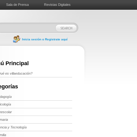
Sala de Prensa
Revistas Digitales
Inicia sesión o Registrate aquí
ú Principal
ué es villaeducación?
egorías
dagogía
icología
eescolar
imaria
encia y Tecnología
milia