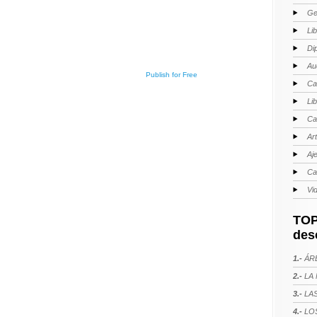
Ge
Li
Di
Au
Publish for Free
Ca
Li
Ca
Ar
Aj
Ca
Vi
TOP
des
1.-
ÁRE
2.-
LA 
3.-
LAS
4.-
LOS