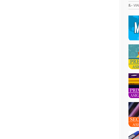
5.-
VIA