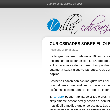
Jueves 06 de agosto de 2026
CURIOSIDADES SOBRE EL OLF
Publicado el
19-08-2017
La lengua humana mide unos 10 cm de longi
mejora cuando se inhala con fuerza debido 
a los receptores de la nariz. Las papilas
cuando la saliva disuelve las sustancias de
papilas.
Los bebés nacen con papilas gustativas por
gradualmente, quedando reducidas únicament
están más concentradas en los filos de la le
El
cerebro
puede habituarse a los olores, i
simplemente desconecta y cesan de percibir
más débil a medida que envejecemos. Las av