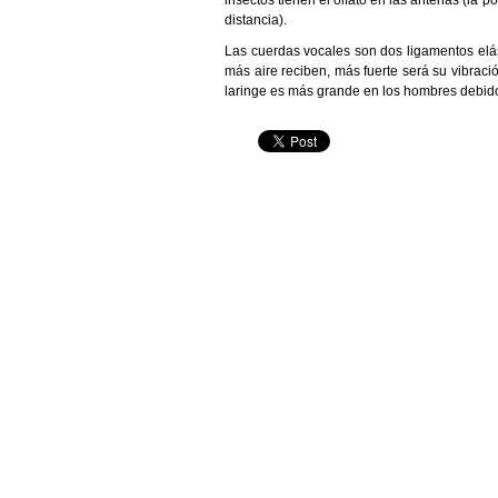
insectos tienen el olfato en las antenas (la po
distancia).
Las cuerdas vocales son dos ligamentos elás
más aire reciben, más fuerte será su vibrac
laringe es más grande en los hombres debid