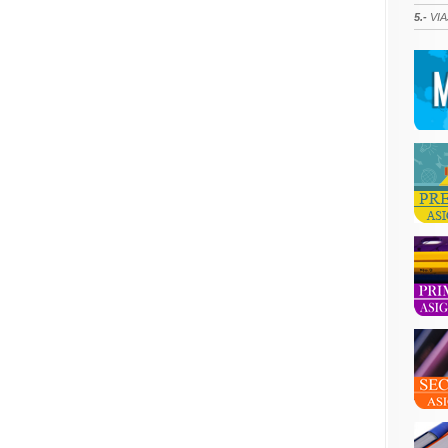
5.-
VIA