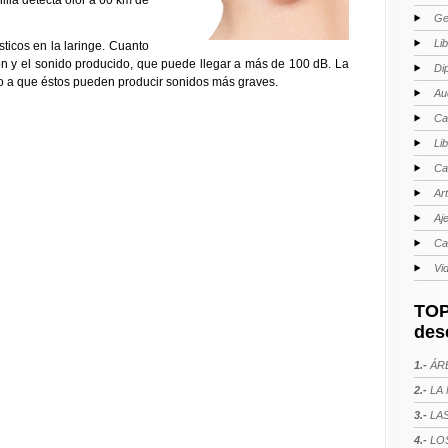
lilla detecta olor a 60 km de
Ge
Li
ticos en la laringe. Cuanto
ión y el sonido producido, que puede llegar a más de 100 dB. La
Di
o a que éstos pueden producir sonidos más graves.
Au
Ca
Li
Ca
Ar
Aj
Ca
Vi
TOP
des
1.-
ÁRE
2.-
LA 
3.-
LAS
4.-
LOS