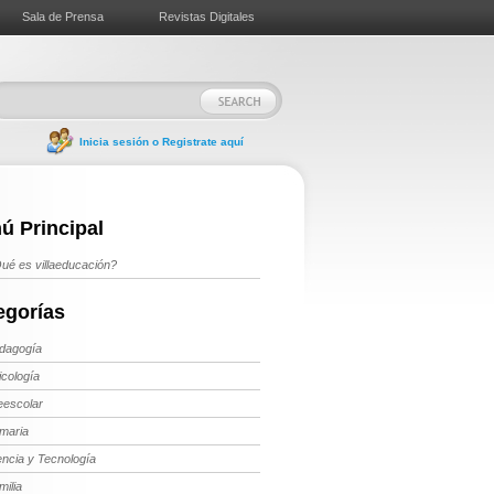
Sala de Prensa
Revistas Digitales
Inicia sesión o Registrate aquí
ú Principal
ué es villaeducación?
egorías
dagogía
icología
eescolar
imaria
encia y Tecnología
milia