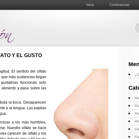
Inicio
Conferencias
ATO Y EL GUSTO
Men
tud. El sentido del olfato
¿Q
a que más sustancias llegan
 gustativas funcionan solo
Cat
l alimento y pasa sobre las
Pe
 toda la boca. Desaparecen
Ps
e a la lengua. Las papilas
ngua.
Pr
Pr
ncluso a los más horribles,
se. Nuestro olfato se hace
Ci
es carecen de olfato y los
Fa