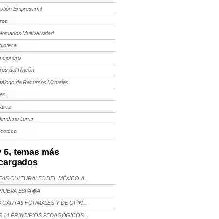
stión Empresarial
bros
plomados Multiversidad
dioteca
ncionero
bros del Rincón
tálogo de Recursos Virtuales
tes
edrez
lendario Lunar
deoteca
 5, temas más
cargados
AS CULTURALES DEL MÉXICO A...
NUEVA ESPA�A
 CARTAS FORMALES Y DE OPIN...
 14 PRINCIPIOS PEDAGÓGICOS...