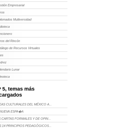
stión Empresarial
bros
plomados Multiversidad
dioteca
ncionero
bros del Rincón
tálogo de Recursos Virtuales
tes
edrez
lendario Lunar
deoteca
 5, temas más
cargados
AS CULTURALES DEL MÉXICO A...
NUEVA ESPA�A
 CARTAS FORMALES Y DE OPIN...
 14 PRINCIPIOS PEDAGÓGICOS...