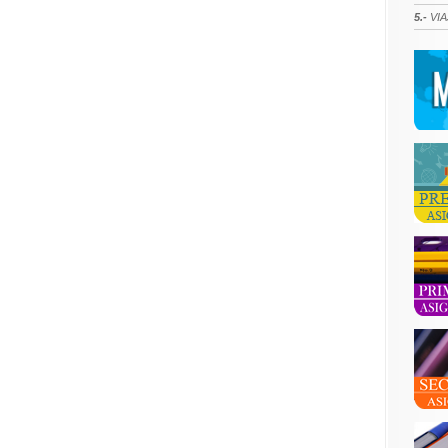
5.-
VIA