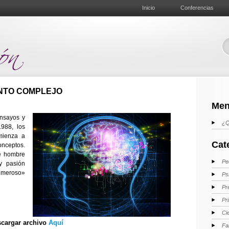
Inicio
Conferencias
NTO COMPLEJO
Men
ensayos y
¿Q
988, los
mienza a
Cat
onceptos.
te hombre
Pe
y pasión
umeroso»
Ps
Pr
Pr
Ci
cargar archivo
Aquí
Fa