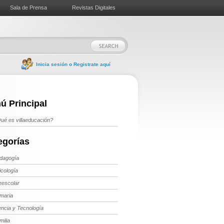
Sala de Prensa
Revistas Digitales
Inicia sesión o Registrate aquí
ú Principal
ué es villaeducación?
egorías
dagogía
icología
eescolar
imaria
encia y Tecnología
milia