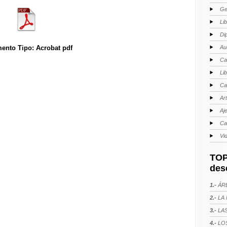
Ge
Li
Di
Au
ento Tipo: Acrobat pdf
Ca
Li
Ca
Ar
Aj
Ca
Vi
TOP
des
1.-
ÁRE
2.-
LA 
3.-
LAS
4.-
LOS