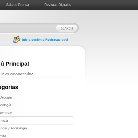
Sala de Prensa
Revistas Digitales
Inicia sesión o Registrate aquí
ú Principal
ué es villaeducación?
egorías
dagogía
icología
eescolar
imaria
encia y Tecnología
milia