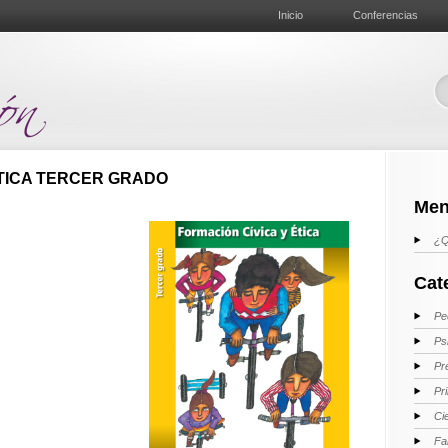
Inicio
Conferencias
ÉTICA TERCER GRADO
Men
¿Q
Cat
Pe
Ps
Pr
Pr
Ci
Fa