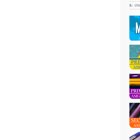
5.-
VIA