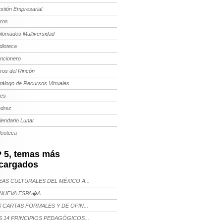
stión Empresarial
bros
plomados Multiversidad
dioteca
ncionero
bros del Rincón
tálogo de Recursos Virtuales
tes
edrez
lendario Lunar
deoteca
 5, temas más
cargados
AS CULTURALES DEL MÉXICO A...
NUEVA ESPA�A
 CARTAS FORMALES Y DE OPIN...
 14 PRINCIPIOS PEDAGÓGICOS...