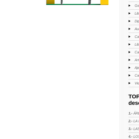
Ge
Li
Di
Au
Ca
Li
Ca
Ar
Aj
Ca
Vi
TOP
des
1.-
ÁRE
2.-
LA 
3.-
LAS
4.-
LOS