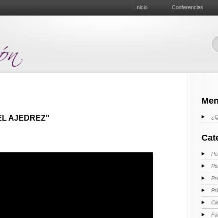
Inicio
Conferencias
Men
L AJEDREZ"
¿Q
Cat
Pe
Ps
Pr
Pr
Ci
Fa