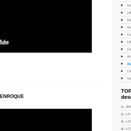
Ge
Li
Di
Au
Ca
Li
Ca
Ar
Aj
Ca
Vi
TOP
L ENROQUE
des
1.-
ÁRE
2.-
LA 
3.-
LAS
4.-
LOS