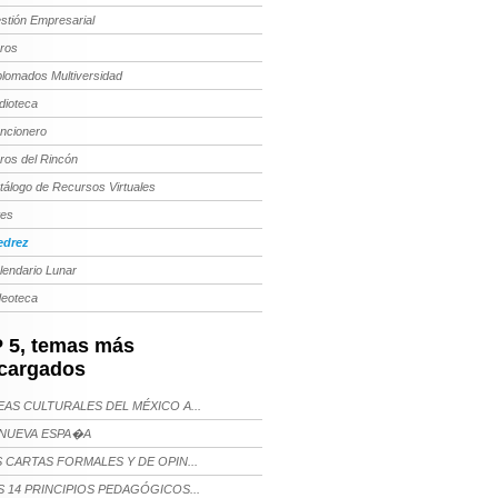
stión Empresarial
bros
plomados Multiversidad
dioteca
ncionero
bros del Rincón
tálogo de Recursos Virtuales
tes
edrez
lendario Lunar
deoteca
 5, temas más
cargados
AS CULTURALES DEL MÉXICO A...
NUEVA ESPA�A
 CARTAS FORMALES Y DE OPIN...
 14 PRINCIPIOS PEDAGÓGICOS...