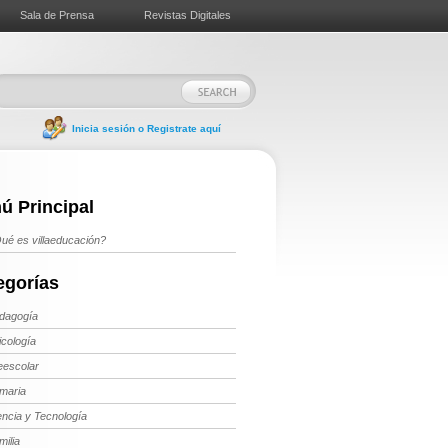
Sala de Prensa
Revistas Digitales
Inicia sesión o Registrate aquí
ú Principal
ué es villaeducación?
egorías
dagogía
icología
eescolar
imaria
encia y Tecnología
milia