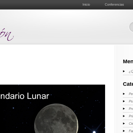
Inicio
Conferencias
Men
¿Q
Cat
Pe
Ps
Pr
Pr
Ci
Fa