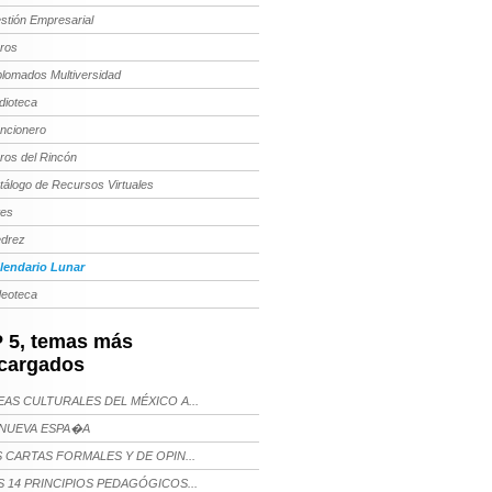
stión Empresarial
bros
plomados Multiversidad
dioteca
ncionero
bros del Rincón
tálogo de Recursos Virtuales
tes
edrez
lendario Lunar
deoteca
 5, temas más
cargados
AS CULTURALES DEL MÉXICO A...
NUEVA ESPA�A
 CARTAS FORMALES Y DE OPIN...
 14 PRINCIPIOS PEDAGÓGICOS...