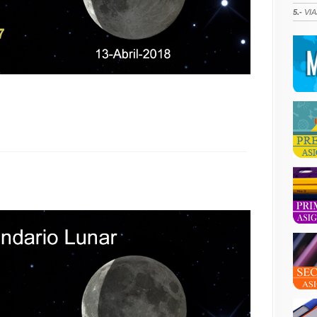
5.-
VIA