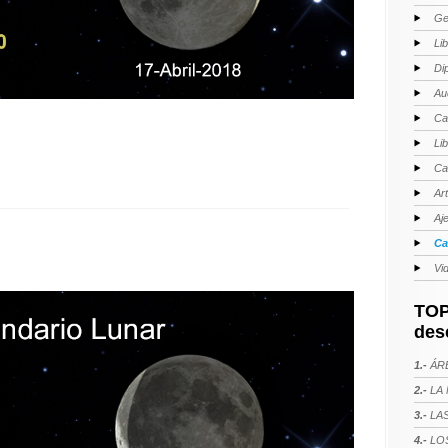
Ge
Li
Di
Au
Ca
Li
Ca
Ar
Aj
Ca
Vi
TOP
des
1.-
ÁRE
2.-
LA 
3.-
LAS
4.-
LOS