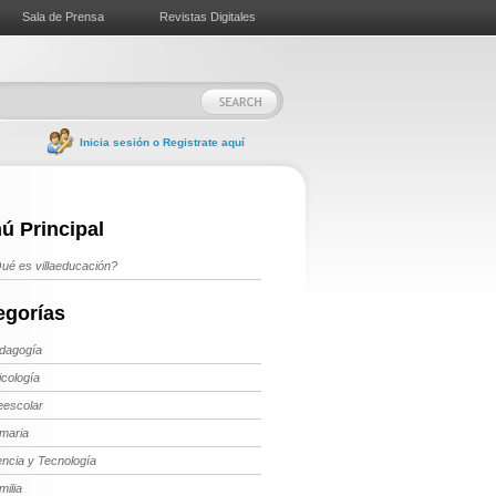
Sala de Prensa
Revistas Digitales
Inicia sesión o Registrate aquí
ú Principal
ué es villaeducación?
egorías
dagogía
icología
eescolar
imaria
encia y Tecnología
milia