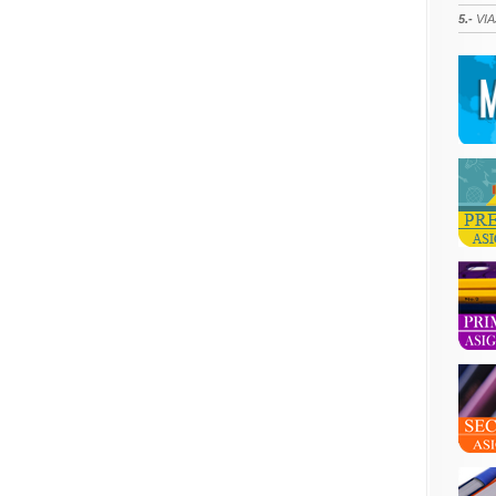
5.-
VIA