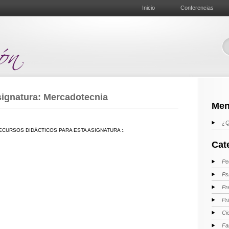
Inicio
Conferencias
signatura: Mercadotecnia
Men
¿Q
ECURSOS DIDÁCTICOS PARA ESTA ASIGNATURA :.
Cat
Pe
Ps
Pr
Pr
Ci
Fa