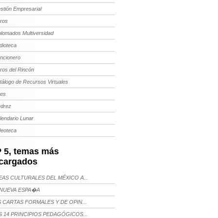
stión Empresarial
bros
plomados Multiversidad
dioteca
ncionero
bros del Rincón
tálogo de Recursos Virtuales
tes
edrez
lendario Lunar
deoteca
 5, temas más
cargados
AS CULTURALES DEL MÉXICO A...
NUEVA ESPA�A
 CARTAS FORMALES Y DE OPIN...
 14 PRINCIPIOS PEDAGÓGICOS...