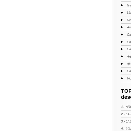
Ge
Li
Di
Au
Ca
Li
Ca
Ar
Aj
Ca
Vi
TOP
des
1.-
ÁRE
2.-
LA 
3.-
LAS
4.-
LOS