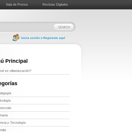
Sala de Prensa
Revistas Digitales
Inicia sesión o Registrate aquí
ú Principal
ué es villaeducación?
egorías
dagogía
icología
eescolar
imaria
encia y Tecnología
milia