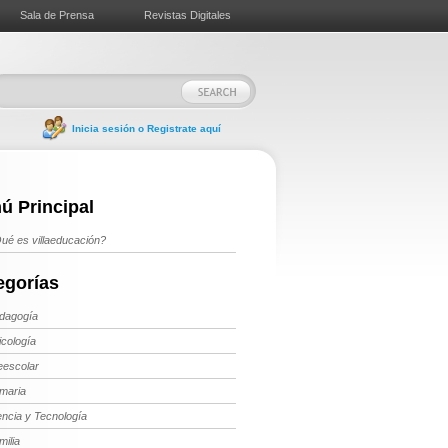
Sala de Prensa
Revistas Digitales
Inicia sesión o Registrate aquí
ú Principal
ué es villaeducación?
egorías
dagogía
icología
eescolar
imaria
encia y Tecnología
milia