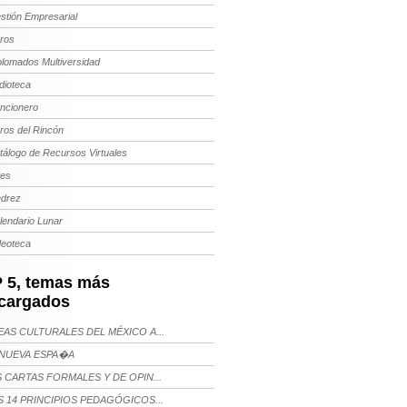
stión Empresarial
bros
plomados Multiversidad
dioteca
ncionero
bros del Rincón
tálogo de Recursos Virtuales
tes
edrez
lendario Lunar
deoteca
 5, temas más
cargados
AS CULTURALES DEL MÉXICO A...
NUEVA ESPA�A
 CARTAS FORMALES Y DE OPIN...
 14 PRINCIPIOS PEDAGÓGICOS...