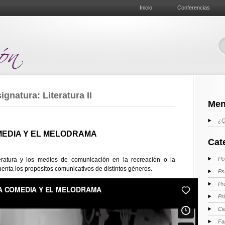
Inicio
Conferencias
gnatura: Literatura II
Men
¿Q
MEDIA Y EL MELODRAMA
Cat
Pe
iteratura y los medios de comunicación en la recreación o la
uenta los propósitos comunicativos de distintos géneros.
Ps
Pr
Pr
Ci
Fa