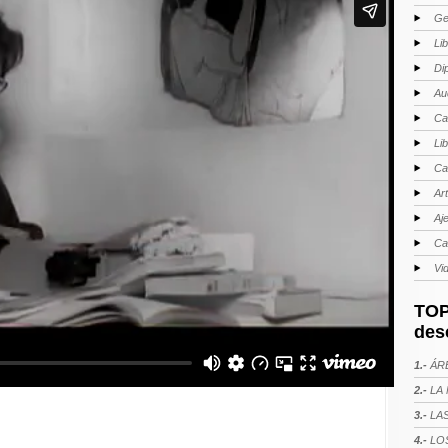
Ge
Li
Di
Au
Ca
Li
Ca
Ar
Aj
Ca
Vi
TOP
des
1.-
ÁRE
2.-
LA 
3.-
LAS
4.-
LOS