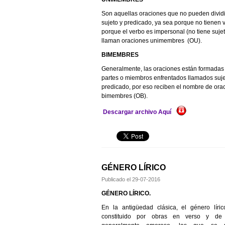
Son aquellas oraciones que no pueden divid
sujeto y predicado, ya sea porque no tienen 
porque el verbo es impersonal (no tiene sujet
llaman oraciones unimembres (OU).
BIMEMBRES
Generalmente, las oraciones están formadas
partes o miembros enfrentados llamados suje
predicado, por eso reciben el nombre de ora
bimembres (OB).
Descargar archivo Aquí
GÉNERO LÍRICO
Publicado el
29-07-2016
GÉNERO LÍRICO.
En la antigüedad clásica, el género líri
constituido por obras en verso y de 