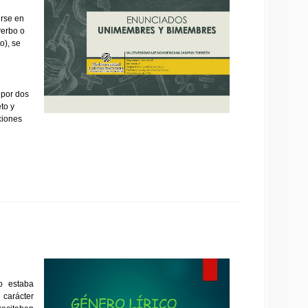
irse en
verbo o
o), se
 por dos
to y
ciones
co estaba
carácter