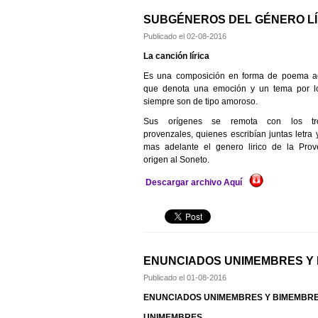
SUBGÉNEROS DEL GÉNERO LÍ
Publicado el
02-08-2016
La canción lírica
Es una composición en forma de poema ad
que denota una emoción y un tema por lo
siempre son de tipo amoroso.
Sus orígenes se remota con los tro
provenzales, quienes escribían juntas letra 
mas adelante el genero lirico de la Prov
origen al Soneto.
Descargar archivo Aquí
ENUNCIADOS UNIMEMBRES Y
Publicado el
01-08-2016
ENUNCIADOS UNIMEMBRES Y BIMEMBR
UNIMEMBRES