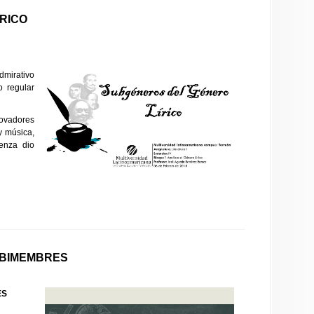
RICO
mirativo
 regular
vadores
y música,
enza dio
 BIMEMBRES
ES