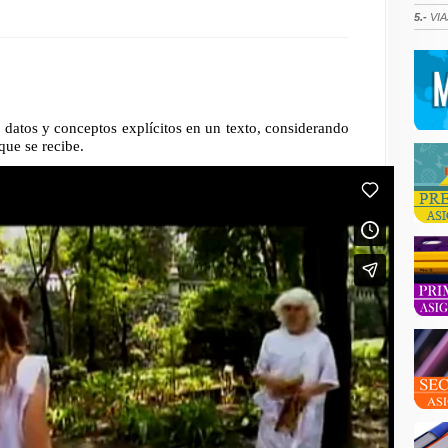
5.-
VIA
s, datos y conceptos explícitos en un texto, considerando
que se recibe.