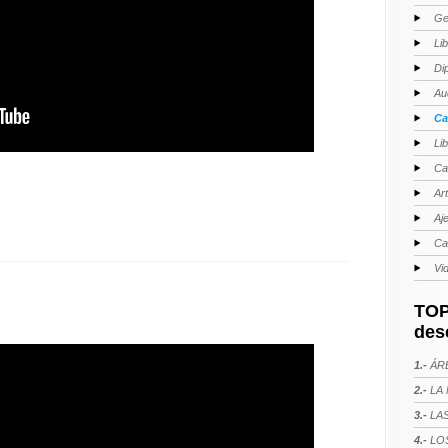
Ge
Li
Di
Au
Ca
Li
Ca
Ar
Aj
Ca
Vi
TOP
des
1.-
ÁRE
2.-
LA 
3.-
LAS
4.-
LOS