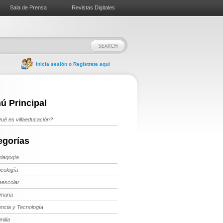
Sala de Prensa
Revistas Digitales
Inicia sesión o Registrate aquí
ú Principal
ué es villaeducación?
egorías
dagogía
icología
eescolar
imaria
encia y Tecnología
milia