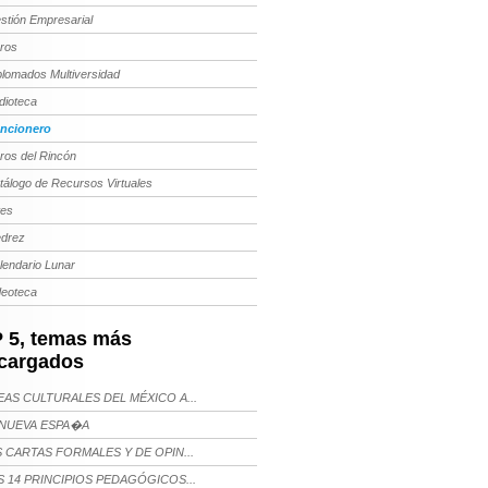
stión Empresarial
bros
plomados Multiversidad
dioteca
ncionero
bros del Rincón
tálogo de Recursos Virtuales
tes
edrez
lendario Lunar
deoteca
 5, temas más
cargados
AS CULTURALES DEL MÉXICO A...
NUEVA ESPA�A
 CARTAS FORMALES Y DE OPIN...
 14 PRINCIPIOS PEDAGÓGICOS...