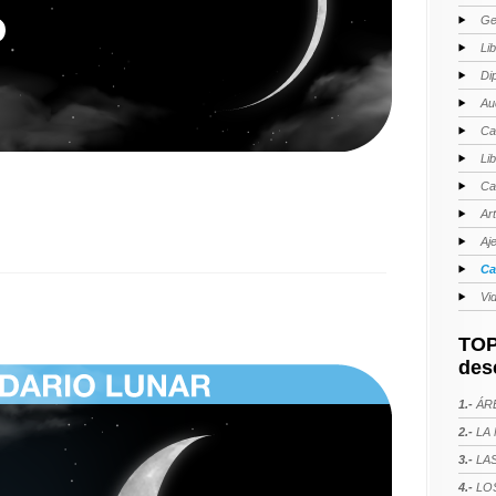
Ge
Li
Di
Au
Ca
Li
Ca
Ar
Aj
Ca
Vi
TOP
des
1.-
ÁRE
2.-
LA 
3.-
LAS
4.-
LOS