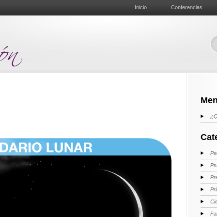
Inicio
Conferencias
Men
¿Q
Cat
Pe
Ps
Pr
Pr
Ci
Fa