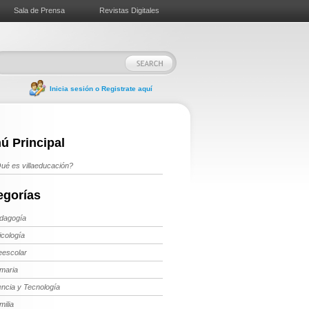
Sala de Prensa
Revistas Digitales
Inicia sesión o Registrate aquí
ú Principal
ué es villaeducación?
egorías
dagogía
icología
eescolar
imaria
encia y Tecnología
milia