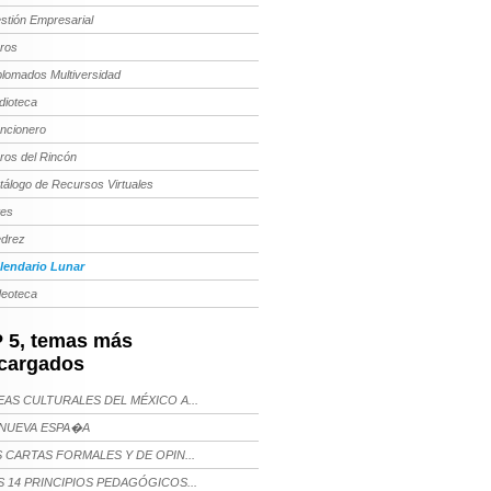
stión Empresarial
bros
plomados Multiversidad
dioteca
ncionero
bros del Rincón
tálogo de Recursos Virtuales
tes
edrez
lendario Lunar
deoteca
 5, temas más
cargados
AS CULTURALES DEL MÉXICO A...
NUEVA ESPA�A
 CARTAS FORMALES Y DE OPIN...
 14 PRINCIPIOS PEDAGÓGICOS...