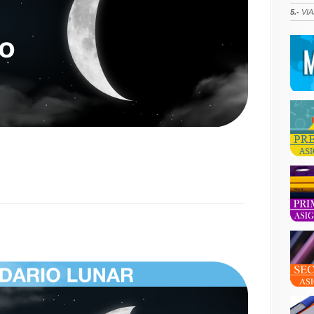
5.-
VIA