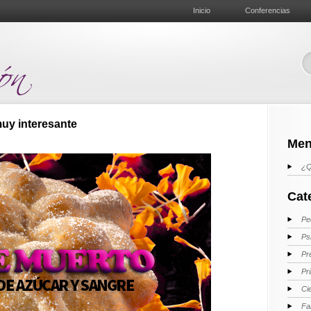
Inicio
Conferencias
muy interesante
Men
¿Q
Cat
Pe
Ps
Pr
Pr
Ci
Fa