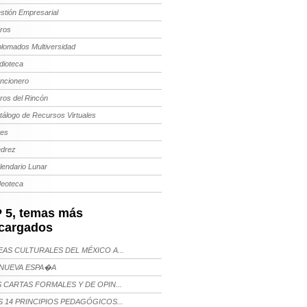
stión Empresarial
bros
plomados Multiversidad
dioteca
ncionero
bros del Rincón
tálogo de Recursos Virtuales
tes
edrez
lendario Lunar
deoteca
 5, temas más
cargados
AS CULTURALES DEL MÉXICO A...
NUEVA ESPA�A
 CARTAS FORMALES Y DE OPIN...
 14 PRINCIPIOS PEDAGÓGICOS...