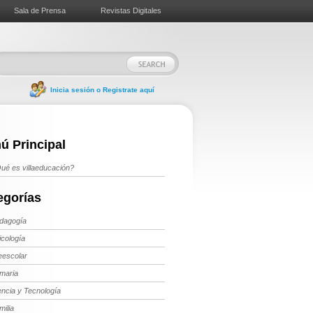
Sala de Prensa
Revistas Digitales
Inicia sesión o Registrate aquí
ú Principal
ué es villaeducación?
egorías
dagogía
icología
eescolar
imaria
encia y Tecnología
milia