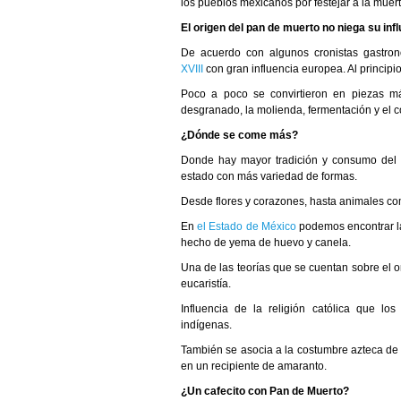
los pueblos mexicanos por festejar a la muert
El origen del pan de muerto no niega su inf
De acuerdo con algunos cronistas gastron
XVIII
con gran influencia europea. Al princip
Poco a poco se convirtieron en piezas má
desgranado, la molienda, fermentación y el c
¿Dónde se come más?
Donde hay mayor tradición y consumo del 
estado con más variedad de formas.
Desde flores y corazones, hasta animales com
En
el Estado de México
podemos encontrar l
hecho de yema de huevo y canela.
Una de las teorías que se cuentan sobre el o
eucaristía.
Influencia de la religión católica que lo
indígenas.
También se asocia a la costumbre azteca de o
en un recipiente de amaranto.
¿Un cafecito con Pan de Muerto?