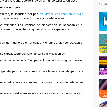
e y el tradicional uso del trigo en el mundo católico europeo.
5.-
VIA
luencia europea
ómicos, la industria del pan
en México comenzó en el siglo
io los panes eran masas burdas y poco elaboradas.
s refinadas. Las técnicas de elaboración se basaban en el
ocimiento que se iban adquiriendo con la experiencia.
pan de muerto es en el centro y el sur de México, Oaxaca el
o caballos, burros, conejos, tortugas y cocodrilos.
as llamadas “muertes”, un pan antropomorfo con figura humana,
rigen del pan de muerto se vincula a la asociación del pan de la
s evangelizadores españoles introdujeron a su llegada a los
frecer doncellas en sacrificio a los dioses y colocar su corazón