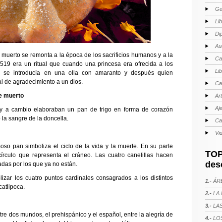
Ge
Li
Di
Au
 muerto se remonta a la época de los sacrificios humanos y a la
Ca
1519 era un ritual que cuando una princesa era ofrecida a los
Li
o se introducía en una olla con amaranto y después quien
l de agradecimiento a un dios.
Ca
de muerto
Ar
Aj
s y a cambio elaboraban un pan de trigo en forma de corazón
la sangre de la doncella.
Ca
Vi
moso pan simboliza el ciclo de la vida y la muerte. En su parte
TOP
írculo que representa el cráneo. Las cuatro canelillas hacen
des
adas por los que ya no están.
zar los cuatro puntos cardinales consagrados a los distintos
1.-
ÁRE
catlipoca.
2.-
LA 
3.-
LAS
ntre dos mundos, el prehispánico y el español, entre la alegría de
4.-
LOS