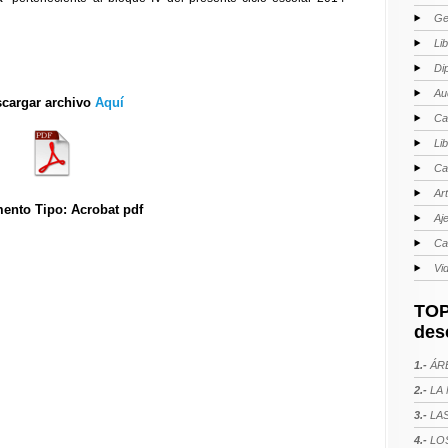
Ge
Li
Di
Au
cargar archivo
Aquí
Ca
Li
Ca
Ar
ento Tipo: Acrobat pdf
Aj
Ca
Vi
TOP
des
1.-
ÁRE
2.-
LA 
3.-
LAS
4.-
LOS