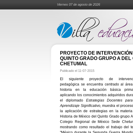
Viernes 07 de agosto de 2026
PROYECTO DE INTERVENCIÓN 
QUINTO GRADO GRUPO A DEL 
CHETUMAL
Publicado el
11-07-2015
El siguiente proyecto de intervenc
pedagógica se encuentra centrado al áre
historia en la educación básica primar
aplicando los conocimientos adquiridos dur
el diplomado
Estrategias Docentes par
Aprendizaje Significativo,
muestra el proces
la aplicación de estrategias en la materi
Historia de México del Quinto Grado grupo A
Colegio Regional de México Sede Chetum
mostrando como resultado el trabajo del 
"México durante la Segunda Guerra Mundia"