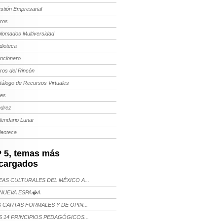
stión Empresarial
bros
plomados Multiversidad
dioteca
ncionero
bros del Rincón
tálogo de Recursos Virtuales
tes
edrez
lendario Lunar
deoteca
 5, temas más
cargados
AS CULTURALES DEL MÉXICO A...
NUEVA ESPA�A
 CARTAS FORMALES Y DE OPIN...
 14 PRINCIPIOS PEDAGÓGICOS...