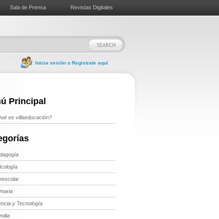
Sala de Prensa
Revistas Digitales
Inicia sesión o Registrate aquí
ú Principal
ué es villaeducación?
egorías
dagogía
icología
eescolar
imaria
encia y Tecnología
milia