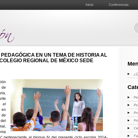
Inicio
Conferencias
PEDAGÓGICA EN UN TEMA DE HISTORIA AL
COLEGIO REGIONAL DE MÉXICO SEDE
Men
¿Q
ión
Cat
a de
ia,
Pe
ante
a el
Ps
o en
Pr
a de
 del
Pr
al,
Ci
tema
Fa
 perteneciente al bloque IV del presente ciclo escolar 2014-