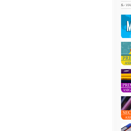
5.-
VIA