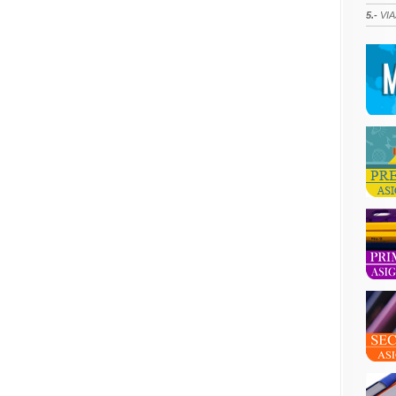
5.-
VIA