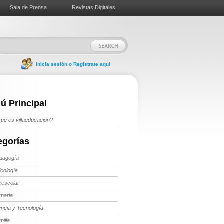
Sala de Prensa
Revistas Digitales
Inicia sesión o Registrate aquí
ú Principal
ué es villaeducación?
egorías
dagogía
icología
eescolar
imaria
encia y Tecnología
milia