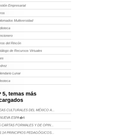
stión Empresarial
bros
plomados Multiversidad
dioteca
ncionero
bros del Rincón
tálogo de Recursos Virtuales
tes
edrez
lendario Lunar
deoteca
 5, temas más
cargados
AS CULTURALES DEL MÉXICO A...
NUEVA ESPA�A
 CARTAS FORMALES Y DE OPIN...
 14 PRINCIPIOS PEDAGÓGICOS...