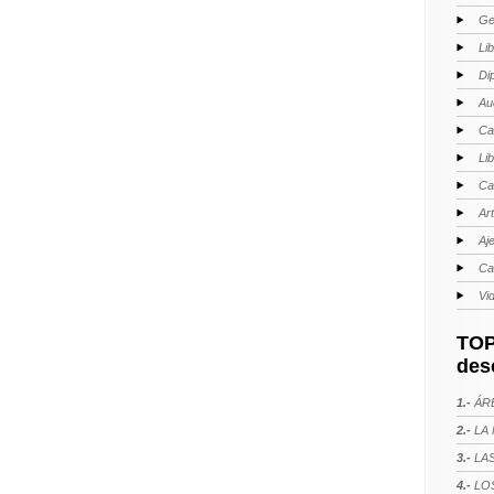
Ge
Li
Di
Au
Ca
Li
Ca
Ar
Aj
Ca
Vi
TOP
des
1.-
ÁRE
2.-
LA 
3.-
LAS
4.-
LOS