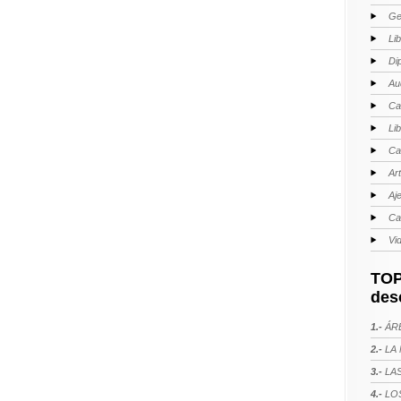
Ge
Li
Di
Au
Ca
Li
Ca
Ar
Aj
Ca
Vi
TOP
des
1.-
ÁRE
2.-
LA 
3.-
LAS
4.-
LOS