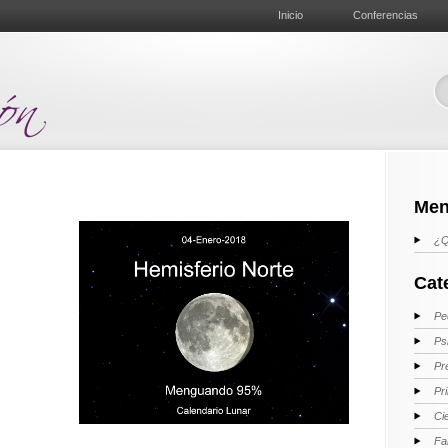
Inicio
Conferencias
Men
¿Q
Cat
Pe
Ps
Pr
Pr
Ci
Fa