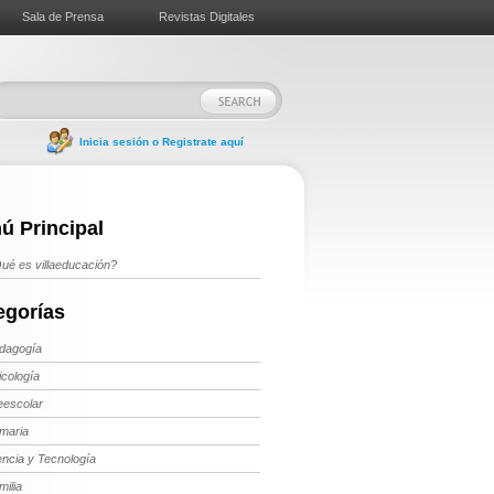
Sala de Prensa
Revistas Digitales
Inicia sesión o Registrate aquí
ú Principal
ué es villaeducación?
egorías
dagogía
icología
eescolar
imaria
encia y Tecnología
milia