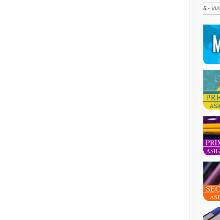
5.-
VIA