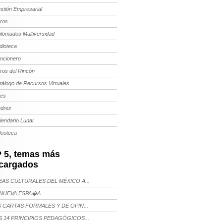
stión Empresarial
bros
plomados Multiversidad
dioteca
ncionero
bros del Rincón
tálogo de Recursos Virtuales
tes
edrez
lendario Lunar
deoteca
 5, temas más
cargados
AS CULTURALES DEL MÉXICO A...
NUEVA ESPA�A
 CARTAS FORMALES Y DE OPIN...
 14 PRINCIPIOS PEDAGÓGICOS...