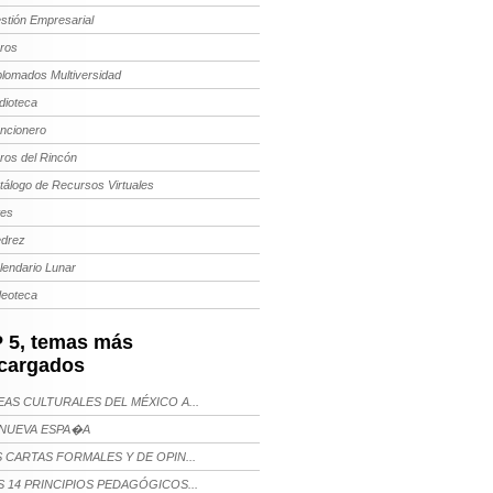
stión Empresarial
bros
plomados Multiversidad
dioteca
ncionero
bros del Rincón
tálogo de Recursos Virtuales
tes
edrez
lendario Lunar
deoteca
 5, temas más
cargados
AS CULTURALES DEL MÉXICO A...
NUEVA ESPA�A
 CARTAS FORMALES Y DE OPIN...
 14 PRINCIPIOS PEDAGÓGICOS...