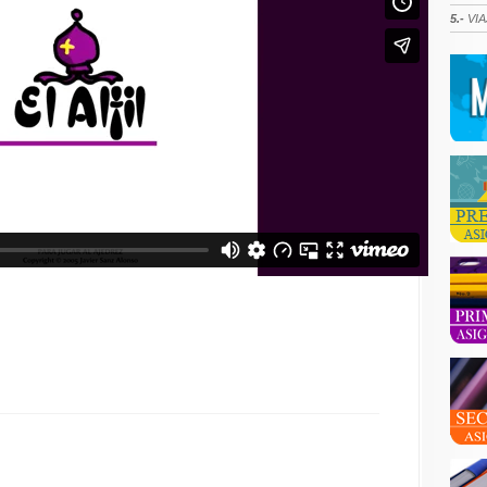
5.-
VIA