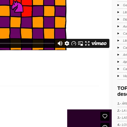
Ge
Li
Di
Au
Ca
Li
Ca
Ar
Aj
Ca
Vi
TOP
des
1.-
ÁRE
2.-
LA 
3.-
LAS
4.-
LOS