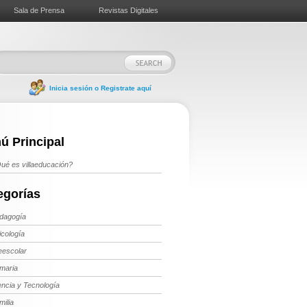
Sala de Prensa
Revistas Digitales
Inicia sesión o Registrate aquí
ú Principal
ué es villaeducación?
egorías
dagogía
icología
eescolar
imaria
encia y Tecnología
milia