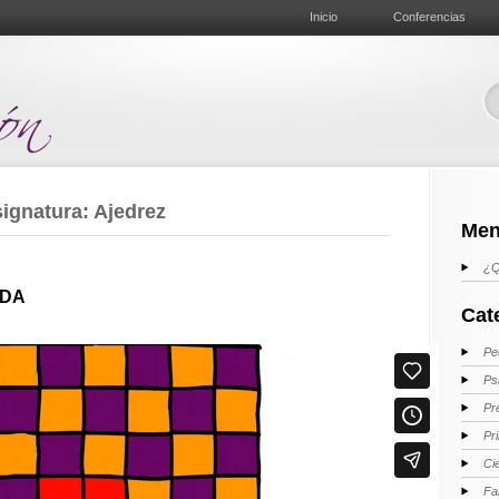
Inicio
Conferencias
ignatura: Ajedrez
Men
¿Q
ADA
Cat
Pe
Ps
Pr
Pr
Ci
Fa