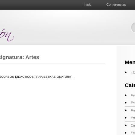
Inicio
Conferencias
ignatura: Artes
Men
¿Q
ECURSOS DIDÁCTICOS PARA ESTA ASIGNATURA :.
Cat
Pe
Ps
Pr
Pr
Ci
Fa