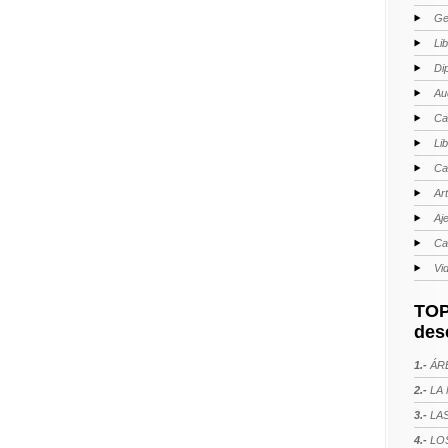
Ge
Li
Di
Au
Ca
Li
Ca
Ar
Aj
Ca
Vi
TOP
des
1.-
ÁRE
2.-
LA 
3.-
LAS
4.-
LOS