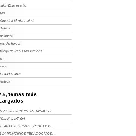
stión Empresarial
bros
plomados Multiversidad
dioteca
ncionero
bros del Rincón
tálogo de Recursos Virtuales
tes
edrez
lendario Lunar
deoteca
 5, temas más
cargados
AS CULTURALES DEL MÉXICO A...
NUEVA ESPA�A
 CARTAS FORMALES Y DE OPIN...
 14 PRINCIPIOS PEDAGÓGICOS...