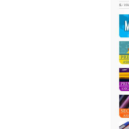
5.-
VIA