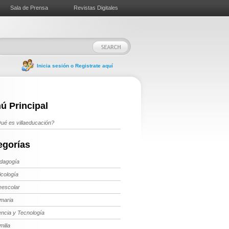
Sala de Prensa
Revistas Digitales
Inicia sesión o Registrate aquí
ú Principal
ué es villaeducación?
egorías
dagogía
icología
eescolar
imaria
encia y Tecnología
milia