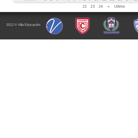
22
23
24
»
Ultimo
2012 © Villa Educación