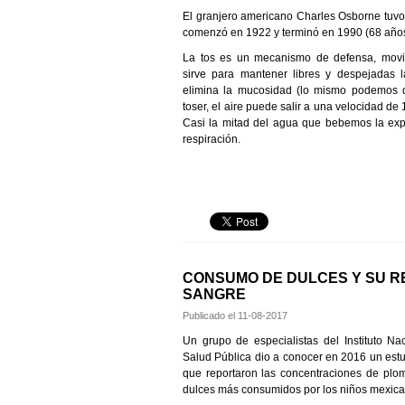
El granjero americano Charles Osborne tuv
comenzó en 1922 y terminó en 1990 (68 años
La tos es un mecanismo de defensa, movi
sirve para mantener libres y despejadas la
elimina la mucosidad (lo mismo podemos de
toser, el aire puede salir a una velocidad de
Casi la mitad del agua que bebemos la exp
respiración.
CONSUMO DE DULCES Y SU RE
SANGRE
Publicado el
11-08-2017
Un grupo de especialistas del Instituto Na
Salud Pública dio a conocer en 2016 un estu
que reportaron las concentraciones de plo
dulces más consumidos por los niños mexica