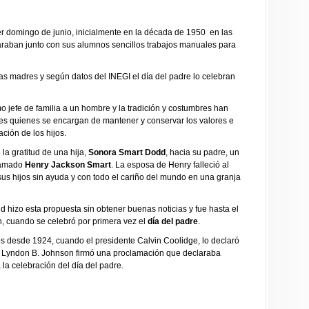
cer domingo de junio, inicialmente en la década de 1950 en las
raban junto con sus alumnos sencillos trabajos manuales para
as madres y según datos del INEGI el día del padre lo celebran
 jefe de familia a un hombre y la tradición y costumbres han
es quienes se encargan de mantener y conservar los valores e
ción de los hijos.
la gratitud de una hija,
Sonora Smart Dodd
, hacia su padre, un
llamado
Henry Jackson Smart
. La esposa de Henry falleció al
a sus hijos sin ayuda y con todo el cariño del mundo en una granja
hizo esta propuesta sin obtener buenas noticias y fue hasta el
, cuando se celebró por primera vez el
día del padre
.
os desde 1924, cuando el presidente Calvin Coolidge, lo declaró
e Lyndon B. Johnson firmó una proclamación que declaraba
la celebración del día del padre.