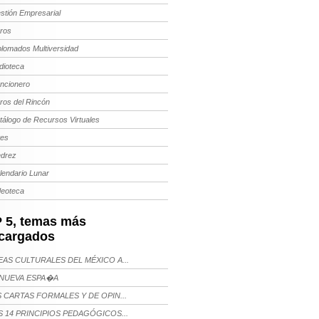
stión Empresarial
bros
plomados Multiversidad
dioteca
ncionero
bros del Rincón
tálogo de Recursos Virtuales
tes
edrez
lendario Lunar
deoteca
 5, temas más
cargados
AS CULTURALES DEL MÉXICO A...
NUEVA ESPA�A
 CARTAS FORMALES Y DE OPIN...
 14 PRINCIPIOS PEDAGÓGICOS...