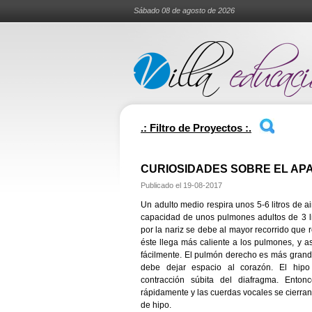
Sábado 08 de agosto de 2026
.: Filtro de Proyectos :.
CURIOSIDADES SOBRE EL AP
Publicado el
19-08-2017
Un adulto medio respira unos 5-6 litros de ai
capacidad de unos pulmones adultos de 3 lit
por la nariz se debe al mayor recorrido que r
éste llega más caliente a los pulmones, y a
fácilmente. El pulmón derecho es más grande
debe dejar espacio al corazón. El hipo
contracción súbita del diafragma. Enton
rápidamente y las cuerdas vocales se cierran
de hipo.