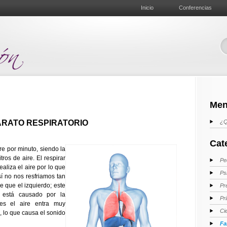
Inicio
Conferencias
Men
ARATO RESPIRATORIO
¿Q
Cat
re por minuto, siendo la
ros de aire. El respirar
Pe
ealiza el aire por lo que
Ps
sí no nos resfriamos tan
 que el izquierdo; este
Pr
 está causado por la
Pr
ces el aire entra muy
Ci
, lo que causa el sonido
Fa