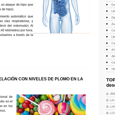
o un ataque de hipo que
Ge
 de hipo).
Li
miento automático que
Di
s vías respiratorias, y
Au
cir del estornudo). Al
 140 kilómetros por hora.
Ca
ulsamos a través de la
Li
Ca
Ar
Aj
Ca
Vi
LACIÓN CON NIVELES DE PLOMO EN LA
TOP
des
1.-
ÁRE
cional de
2.-
LA 
dio en el
mo en los
3.-
LAS
nos.
4.-
LOS