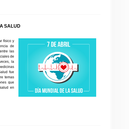
LA SALUD
 físico y
encia de
entre las
ociales de
veces, la
medicinas
alud fue
bre temas
ones que
salud en