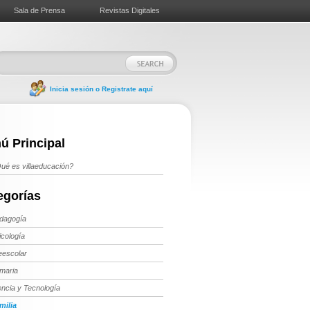
Sala de Prensa
Revistas Digitales
Inicia sesión o Registrate aquí
ú Principal
ué es villaeducación?
egorías
dagogía
icología
eescolar
imaria
encia y Tecnología
milia