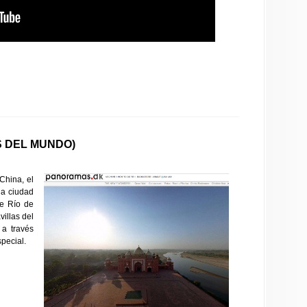
 DEL MUNDO)
China, el
la ciudad
de Río de
illas del
 a través
pecial.