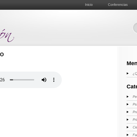
Inicio
Conferencias
IO
Men
¿Q
Cat
Pe
Ps
Pr
Pr
Ci
Fa