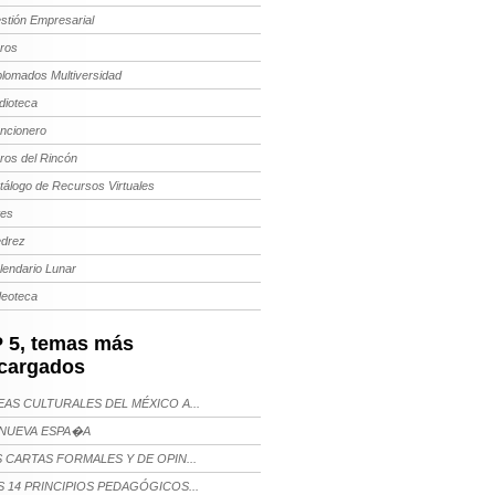
stión Empresarial
bros
plomados Multiversidad
dioteca
ncionero
bros del Rincón
tálogo de Recursos Virtuales
tes
edrez
lendario Lunar
deoteca
 5, temas más
cargados
AS CULTURALES DEL MÉXICO A...
NUEVA ESPA�A
 CARTAS FORMALES Y DE OPIN...
 14 PRINCIPIOS PEDAGÓGICOS...