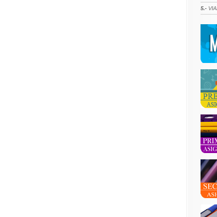
5.-
VIA