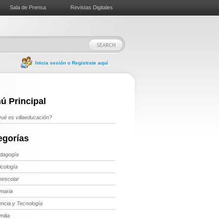
Sala de Prensa
Revistas Digitales
Inicia sesión o Registrate aquí
ú Principal
ué es villaeducación?
egorías
dagogía
icología
eescolar
imaria
encia y Tecnología
milia