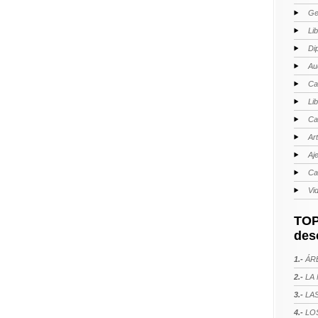
Ge
Li
Di
Au
Ca
Li
Ca
Ar
Aj
Ca
Vi
TOP
des
1.-
ÁRE
2.-
LA 
3.-
LAS
4.-
LOS