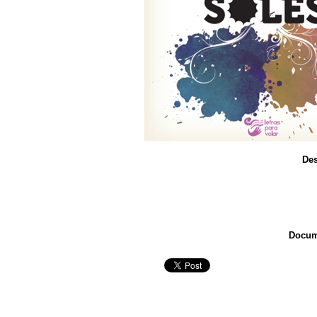
Des
Docum