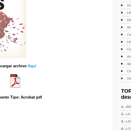
Ge
Li
Di
Au
Ca
Li
Ca
Ar
Aj
cargar archivo
Aquí
Ca
Vi
TOP
des
ento Tipo: Acrobat pdf
1.-
ÁRE
2.-
LA 
3.-
LAS
4.-
LOS