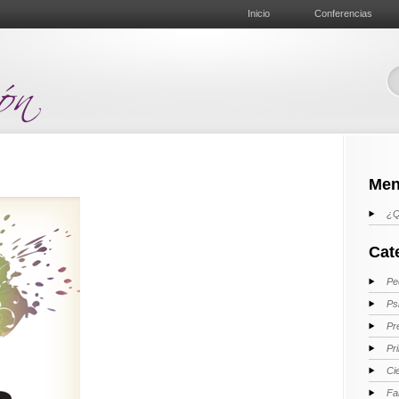
Inicio
Conferencias
Men
¿Q
Cat
Pe
Ps
Pr
Pr
Ci
Fa