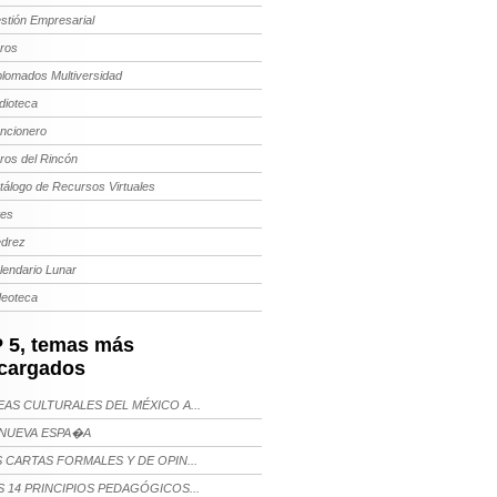
stión Empresarial
bros
plomados Multiversidad
dioteca
ncionero
bros del Rincón
tálogo de Recursos Virtuales
tes
edrez
lendario Lunar
deoteca
 5, temas más
cargados
AS CULTURALES DEL MÉXICO A...
NUEVA ESPA�A
 CARTAS FORMALES Y DE OPIN...
 14 PRINCIPIOS PEDAGÓGICOS...