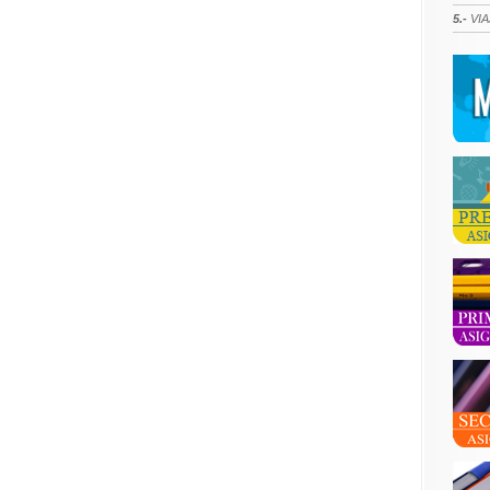
5.-
VIA