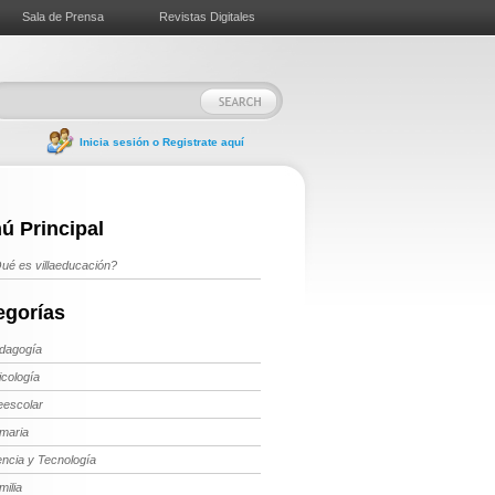
Sala de Prensa
Revistas Digitales
Inicia sesión o Registrate aquí
ú Principal
ué es villaeducación?
egorías
dagogía
icología
eescolar
imaria
encia y Tecnología
milia