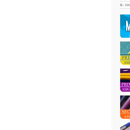
5.-
VIA