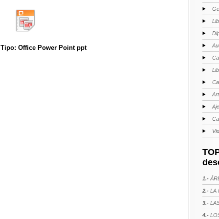
Ge
Li
Di
Au
ipo: Office Power Point ppt
Ca
Li
Ca
Ar
Aj
Ca
Vi
TOP
des
1.-
ÁRE
2.-
LA 
3.-
LAS
4.-
LOS