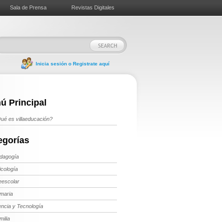
Sala de Prensa
Revistas Digitales
Inicia sesión o Registrate aquí
ú Principal
ué es villaeducación?
egorías
dagogía
icología
eescolar
imaria
encia y Tecnología
milia