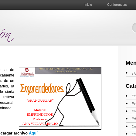
Inicio
Conferencias
Men
tema de
¿Q
camente
vés de un
Cat
rtes, la
e cierta
Pe
utilizar
resarial,
Ps
rminado.
Pr
Pr
Ci
cargar archivo
Aquí
Fa