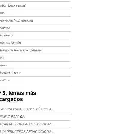
stión Empresarial
bros
plomados Multiversidad
dioteca
ncionero
bros del Rincón
tálogo de Recursos Virtuales
tes
edrez
lendario Lunar
deoteca
 5, temas más
cargados
AS CULTURALES DEL MÉXICO A...
NUEVA ESPA�A
 CARTAS FORMALES Y DE OPIN...
 14 PRINCIPIOS PEDAGÓGICOS...