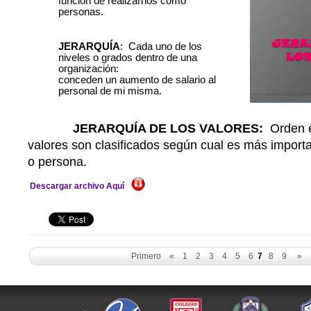
función de realizarnos como
personas.
JERARQUÍA
: Cada uno de los
niveles o grados dentro de una
organización:
conceden un aumento de salario al
personal de mi misma.
JERARQUÍA DE LOS VALORES:
Orde
valores son clasificados según cual es más import
o persona.
Descargar archivo Aquí
Primero
«
1
2
3
4
5
6
7
8
9
»