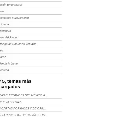
stión Empresarial
bros
plomados Multiversidad
dioteca
ncionero
bros del Rincón
tálogo de Recursos Virtuales
tes
edrez
lendario Lunar
deoteca
 5, temas más
cargados
AS CULTURALES DEL MÉXICO A...
NUEVA ESPA�A
 CARTAS FORMALES Y DE OPIN...
 14 PRINCIPIOS PEDAGÓGICOS...