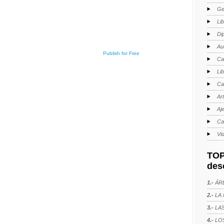
Ge
Li
Di
Au
Publish for Free
Ca
Li
Ca
Ar
Aj
Ca
Vi
TOP
des
1.-
ÁRE
2.-
LA 
3.-
LAS
4.-
LOS