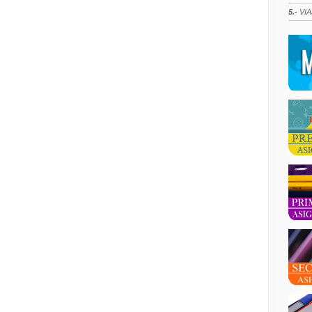
5.-
VIA