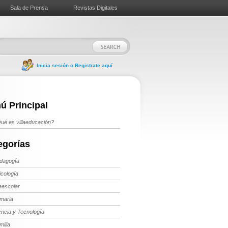
Sala de Prensa
Revistas Digitales
Inicia sesión o Registrate aquí
ú Principal
ué es villaeducación?
egorías
dagogía
icología
eescolar
imaria
encia y Tecnología
milia