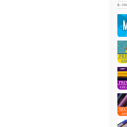
5.-
VIA