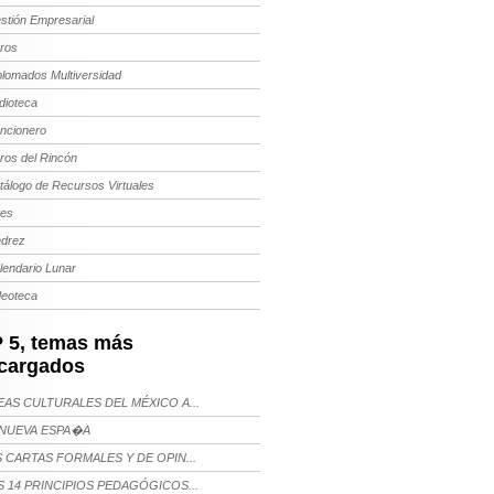
stión Empresarial
bros
plomados Multiversidad
dioteca
ncionero
bros del Rincón
tálogo de Recursos Virtuales
tes
edrez
lendario Lunar
deoteca
 5, temas más
cargados
AS CULTURALES DEL MÉXICO A...
NUEVA ESPA�A
 CARTAS FORMALES Y DE OPIN...
 14 PRINCIPIOS PEDAGÓGICOS...