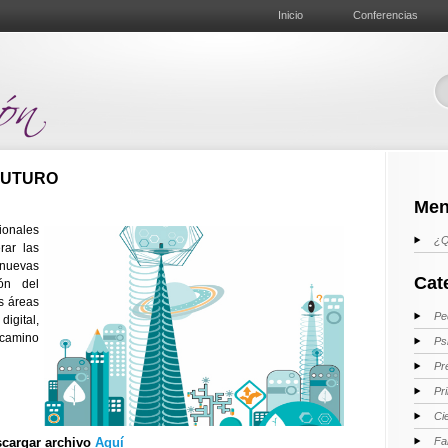
Inicio
Conferencias
FUTURO
Men
ionales
¿Q
rar las
 nuevas
Cat
ón del
as áreas
Pe
digital,
camino
Ps
Pr
Pr
Ci
cargar archivo
Aquí
Fa