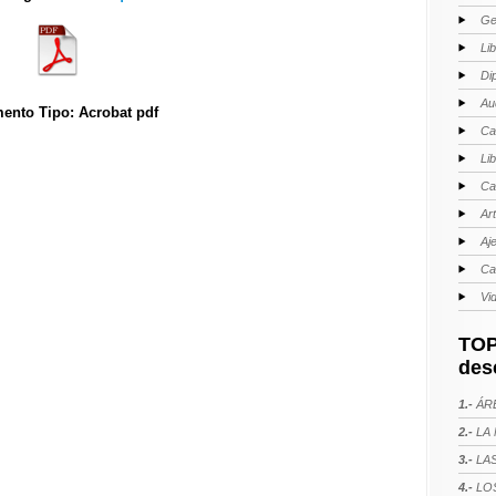
Ge
Li
Di
Au
ento Tipo: Acrobat pdf
Ca
Li
Ca
Ar
Aj
Ca
Vi
TOP
des
1.-
ÁRE
2.-
LA 
3.-
LAS
4.-
LOS