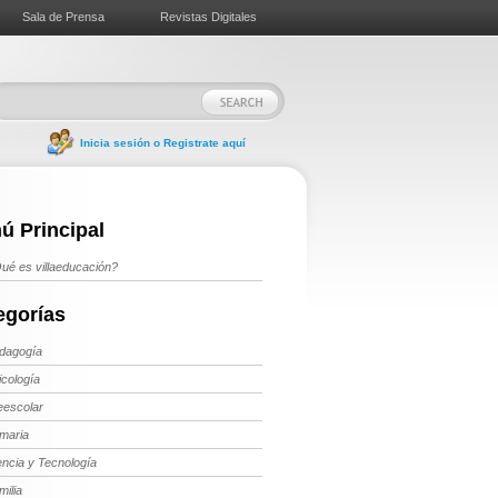
Sala de Prensa
Revistas Digitales
Inicia sesión o Registrate aquí
ú Principal
ué es villaeducación?
egorías
dagogía
icología
eescolar
imaria
encia y Tecnología
milia