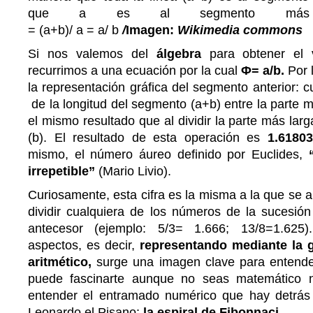
que a es al segmento má
= (a+b)/ a = a/ b
/
Imagen:
Wikimedia commons
Si nos valemos del
álgebra
para obtener el 
recurrimos a una ecuación por la cual
Φ= a/b.
Por 
la representación gráfica del segmento anterior: c
de la longitud del segmento (a+b) entre la parte 
el mismo resultado que al dividir la parte más larg
(b). El resultado de esta operación es
1.6180
mismo, el número áureo definido por Euclides,
irrepetible”
(Mario Livio).
Curiosamente, esta cifra es la misma a la que se a
dividir cualquiera de los números de la sucesión
antecesor (ejemplo: 5/3= 1.666; 13/8=1.625
aspectos, es decir,
representando mediante la 
aritmético,
surge una imagen clave para entender
puede fascinarte aunque no seas matemático 
entender el entramado numérico que hay detrás
Leonardo el Pisano:
la espiral de Fibonnaci.