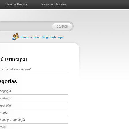
Sala de Prensa
Revistas Digitales
Inicia sesión o Registrate aquí
ú Principal
ué es villaeducación?
egorías
dagogía
icología
eescolar
imaria
encia y Tecnología
milia