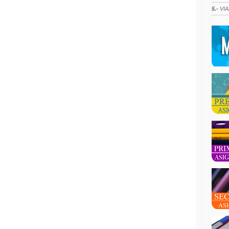
5.-
VIA