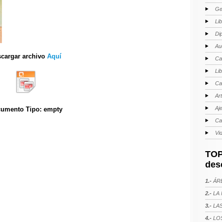
Ge
Li
Di
Au
cargar archivo
Aquí
Ca
Li
Ca
Ar
Aj
umento Tipo: empty
Ca
Vi
TOP
des
1.-
ÁRE
2.-
LA 
3.-
LAS
4.-
LOS