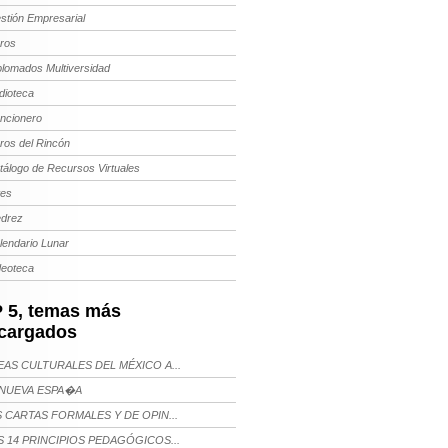
stión Empresarial
bros
plomados Multiversidad
dioteca
ncionero
bros del Rincón
tálogo de Recursos Virtuales
tes
edrez
lendario Lunar
deoteca
 5, temas más
cargados
AS CULTURALES DEL MÉXICO A...
NUEVA ESPA�A
 CARTAS FORMALES Y DE OPIN...
 14 PRINCIPIOS PEDAGÓGICOS...