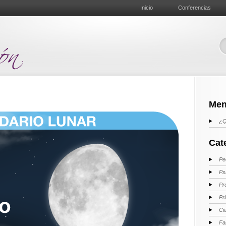
Inicio
Conferencias
Men
¿Q
Cat
Pe
Ps
Pr
Pr
Ci
Fa