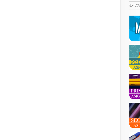
5.-
VIA