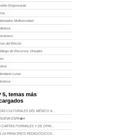
stión Empresarial
bros
plomados Multiversidad
dioteca
ncionero
bros del Rincón
tálogo de Recursos Virtuales
tes
edrez
lendario Lunar
deoteca
 5, temas más
cargados
AS CULTURALES DEL MÉXICO A...
NUEVA ESPA�A
 CARTAS FORMALES Y DE OPIN...
 14 PRINCIPIOS PEDAGÓGICOS...