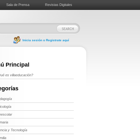
Sala de Prensa
Revistas Digitales
Inicia sesión o Registrate aquí
ú Principal
ué es villaeducación?
egorías
dagogía
icología
eescolar
imaria
encia y Tecnología
milia