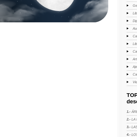
Ge
Li
Di
Au
Ca
Li
Ca
Ar
Aj
Ca
Vi
TOP
des
1.-
ÁRE
2.-
LA 
3.-
LAS
4.-
LOS