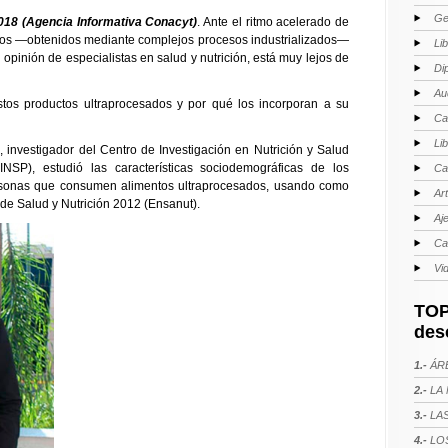
Ge
2018 (Agencia Informativa Conacyt)
. Ante el ritmo acelerado de
dos —obtenidos mediante complejos procesos industrializados—
Li
opinión de especialistas en salud y nutrición, está muy lejos de
Di
Au
tos productos ultraprocesados y por qué los incorporan a su
Ca
Li
 investigador del Centro de Investigación en Nutrición y Salud
INSP), estudió las características sociodemográficas de los
Ca
ersonas que consumen alimentos ultraprocesados, usando como
Ar
de Salud y Nutrición 2012 (Ensanut).
Aj
Ca
Vi
TOP
des
1.-
ÁRE
2.-
LA 
3.-
LAS
4.-
LOS