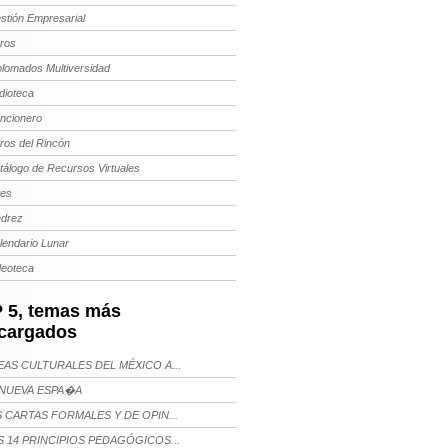
stión Empresarial
bros
plomados Multiversidad
dioteca
ncionero
bros del Rincón
tálogo de Recursos Virtuales
tes
edrez
lendario Lunar
deoteca
 5, temas más
cargados
AS CULTURALES DEL MÉXICO A...
NUEVA ESPA�A
 CARTAS FORMALES Y DE OPIN...
 14 PRINCIPIOS PEDAGÓGICOS...