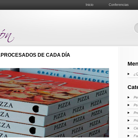
Inicio
Conferencias
APROCESADOS DE CADA DÍA
Men
¿Q
Cat
Pe
Ps
Pr
Pr
Ci
Fa