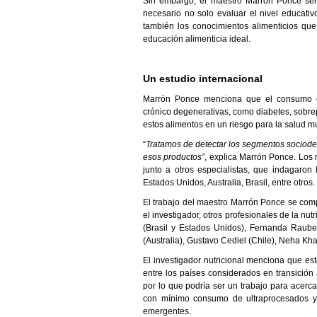
Sin embargo, el maestro Marrón Ponce seña
necesario no solo evaluar el nivel educati
también los conocimientos alimenticios que
educación alimenticia ideal.
Un estudio internacional
Marrón Ponce menciona que el consumo e
crónico degenerativas, como diabetes, sobre
estos alimentos en un riesgo para la salud m
“
Tratamos de detectar los segmentos sociode
esos productos”
, explica Marrón Ponce. Los 
junto a otros especialistas, que indagaron
Estados Unidos, Australia, Brasil, entre otros.
El trabajo del maestro Marrón Ponce se comp
el investigador, otros profesionales de la nut
(Brasil y Estados Unidos), Fernanda Raube
(Australia), Gustavo Cediel (Chile), Neha K
El investigador nutricional menciona que es
entre los países considerados en transición
por lo que podría ser un trabajo para acerc
con mínimo consumo de ultraprocesados y 
emergentes.