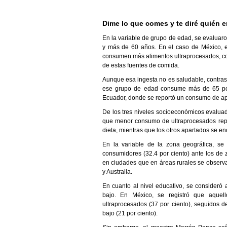
Dime lo que comes y te diré quién e
En la variable de grupo de edad, se evaluar
y más de 60 años. En el caso de México, e
consumen más alimentos ultraprocesados, con
de estas fuentes de comida.
Aunque esa ingesta no es saludable, contra
ese grupo de edad consume más de 65 por 
Ecuador, donde se reportó un consumo de a
De los tres niveles socioeconómicos evaluado
que menor consumo de ultraprocesados repor
dieta, mientras que los otros apartados se en
En la variable de la zona geográfica, s
consumidores (32.4 por ciento) ante los de
en ciudades que en áreas rurales se observ
y Australia.
En cuanto al nivel educativo, se consideró
bajo. En México, se registró que aquel
ultraprocesados (37 por ciento), seguidos d
bajo (21 por ciento).