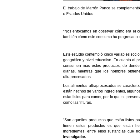
El trabajo de Marrón Ponce se complementó 
o Estados Unidos.
“Nos enfocamos en observar cómo era el co
también cómo este consumo ha progresado e
Este estudio contempló cinco variables soci
geográfica y nivel educativo. En cuanto al 
consumen más estos productos, de donde 
diarias, mientras que los hombres obtien
ultraprocesados.
Los alimentos ultraprocesados se caracteriz
están hechos de varios ingredientes, algunos
estar listos para comer, por lo que su presen
como las frituras.
“Son aquellos productos que están listos p
tienen estos productos es que están he
ingredientes, entre ellos sustancias que n
investigador.