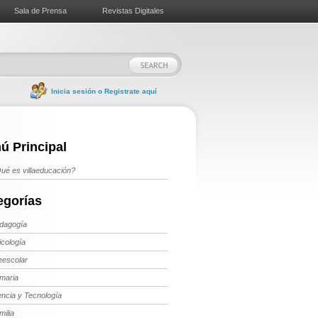
Sala de Prensa
Revistas Digitales
Inicia sesión o Registrate aquí
ú Principal
ué es villaeducación?
egorías
dagogía
icología
eescolar
imaria
encia y Tecnología
milia