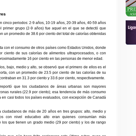
res
on cinco periodos: 2-9 años, 10-19 años, 20-39 años, 40-59 años
l primer grupo (2-9 años) fue aquel en el que se detectó que
 un promedio de 38.6 por ciento del total de calorías obtenidas
sta con el consumo de otros países como Estados Unidos, donde
ciento de sus calorías de alimentos ultraprocesados, o con
proximadamente 16 por ciento en las personas de menor edad.
s, bajo, medio y alto, se observó que el primero de ellos es el
ta, con un promedio de 23.5 por ciento de las calorías de su
contraban en 31.3 por ciento y 33.6 por ciento, respectivamente.
e reportó que los ciudadanos de áreas urbanas son mayores
 zonas rurales (22.9 por ciento); esa tendencia de más consumo
a en casi todos los países evaluados, con excepción de Canadá
 a ciudadanos de más de 20 años en tres grupos: alto, medio y
los con nivel educativo alto eran quienes consumían más
e los que tienen un grado medio (29 por ciento) y los de rango