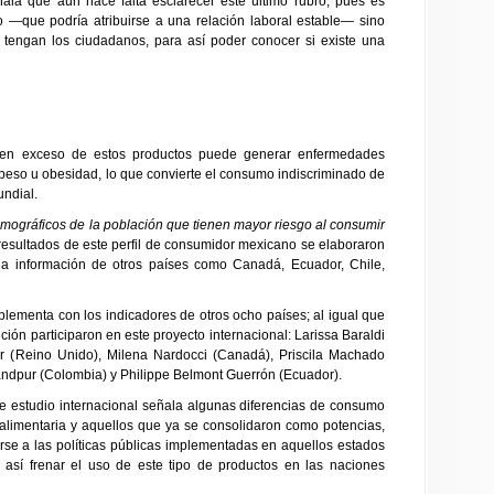
la que aún hace falta esclarecer este último rubro, pues es
vo —que podría atribuirse a una relación laboral estable— sino
 tengan los ciudadanos, para así poder conocer si existe una
n exceso de estos productos puede generar enfermedades
peso u obesidad, lo que convierte el consumo indiscriminado de
undial.
mográficos de la población que tienen mayor riesgo al consumir
resultados de este perfil de consumidor mexicano se elaboraron
 la información de otros países como Canadá, Ecuador, Chile,
lementa con los indicadores de otros ocho países; al igual que
rición participaron en este proyecto internacional: Larissa Baraldi
r (Reino Unido), Milena Nardocci (Canadá), Priscila Machado
handpur (Colombia) y Philippe Belmont Guerrón (Ecuador).
te estudio internacional señala algunas diferencias de consumo
 alimentaria y aquellos que ya se consolidaron como potencias,
arse a las políticas públicas implementadas en aquellos estados
así frenar el uso de este tipo de productos en las naciones