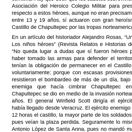
Asociación del Heroico Colegio Militar para pres
respecto a estos héroes, aunque no eran precisam
entre 13 y 19 años, sí actuaron con gran heroísm
Castillo de Chapultepec por las tropas norteameric
En un artículo del historiador Alejandro Rosas, “U
Los niños héroes” (Revista Relatos e Historias d
“No queda lugar a dudas que sí fueron héroes p
haber tomado las armas para defender el territor
tenían la obligación de permanecer en el Castill
voluntariamente; porque con escasas provisiones 
resistieron el bombardeo de más de un día, bajo el
enemiga que hacía cimbrar Chapultepec ent
Chapultepec se dio en medio de la invasión norte
años. El general Winfield Scott dirigía el ejérc
había llegado desde Veracruz. El ejército enemig
12 horas el castillo, la mayor parte de los soldad
pues veían la plaza perdida. Seguramente lo mis
Antonio López de Santa Anna, pues no mandó má