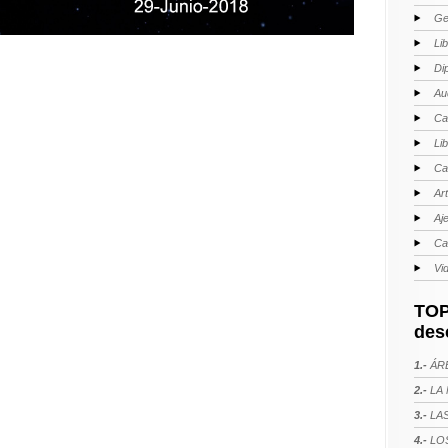
Ge
Li
Di
Au
Ca
Li
Ca
Ar
Aj
Ca
Vi
TOP
des
1.-
ÁRE
2.-
LA 
3.-
LAS
4.-
LOS