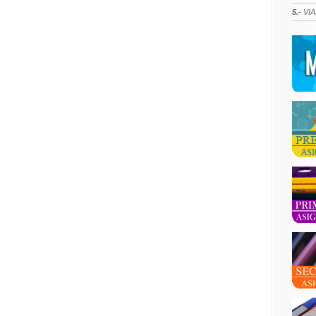
5.-
VIA