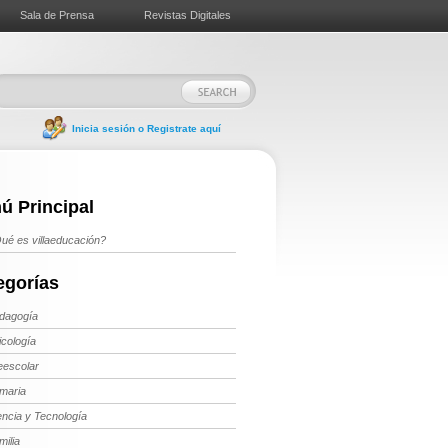
Sala de Prensa
Revistas Digitales
Inicia sesión o Registrate aquí
ú Principal
ué es villaeducación?
egorías
dagogía
icología
eescolar
imaria
encia y Tecnología
milia