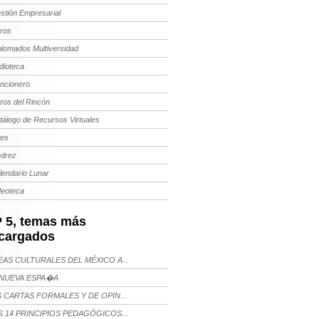
stión Empresarial
bros
plomados Multiversidad
dioteca
ncionero
bros del Rincón
tálogo de Recursos Virtuales
tes
edrez
lendario Lunar
deoteca
 5, temas más
cargados
AS CULTURALES DEL MÉXICO A...
NUEVA ESPA�A
 CARTAS FORMALES Y DE OPIN...
 14 PRINCIPIOS PEDAGÓGICOS...