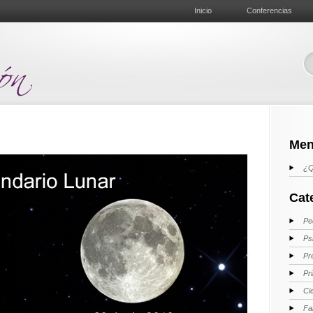
Inicio
Conferencias
Men
¿Q
Cat
Pe
Ps
Pr
Pr
Ci
Fa