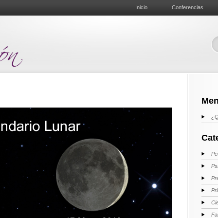
Inicio
Conferencias
Men
¿Q
Cat
Pe
Ps
Pr
Pr
Ci
Fa