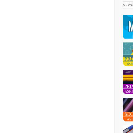
5.-
VIA