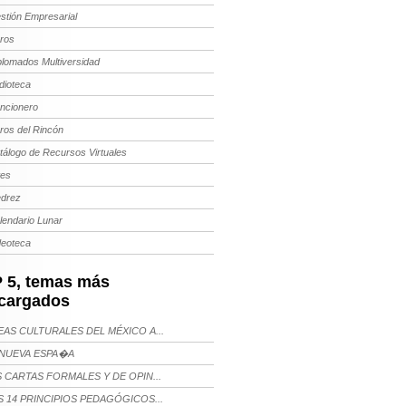
stión Empresarial
bros
plomados Multiversidad
dioteca
ncionero
bros del Rincón
tálogo de Recursos Virtuales
tes
edrez
lendario Lunar
deoteca
 5, temas más
cargados
AS CULTURALES DEL MÉXICO A...
NUEVA ESPA�A
 CARTAS FORMALES Y DE OPIN...
 14 PRINCIPIOS PEDAGÓGICOS...