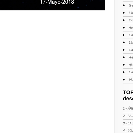
Ge
Li
Di
Au
Ca
Li
Ca
Ar
Aj
Ca
Vi
TOP
des
1.-
ÁRE
2.-
LA 
3.-
LAS
4.-
LOS