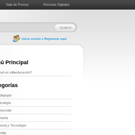
Sala de Prensa
Revistas Digitales
Inicia sesión o Registrate aquí
ú Principal
ué es villaeducación?
egorías
dagogía
icología
eescolar
imaria
encia y Tecnología
milia