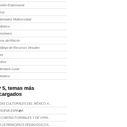
stión Empresarial
bros
plomados Multiversidad
dioteca
ncionero
bros del Rincón
tálogo de Recursos Virtuales
tes
edrez
lendario Lunar
deoteca
 5, temas más
cargados
AS CULTURALES DEL MÉXICO A...
NUEVA ESPA�A
 CARTAS FORMALES Y DE OPIN...
 14 PRINCIPIOS PEDAGÓGICOS...