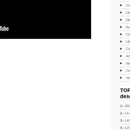
Ge
Li
Di
Au
Ca
Li
Ca
Ar
Aj
Ca
Vi
TOP
des
1.-
ÁRE
2.-
LA 
3.-
LAS
4.-
LOS