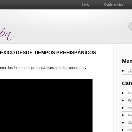
Inicio
Conferencias
MÉXICO DESDE TIEMPOS PREHISPÁNICOS
Men
 cómo desde tiempos prehispánicos se le ha venerado y
¿Q
Cat
Pe
Ps
Pr
Pr
Ci
Fa