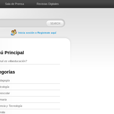
Sala de Prensa
Revistas Digitales
Inicia sesión o Registrate aquí
ú Principal
ué es villaeducación?
egorías
dagogía
icología
eescolar
imaria
encia y Tecnología
milia