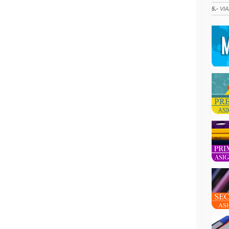
5.-
VIA