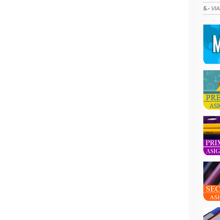
5.-
VIA