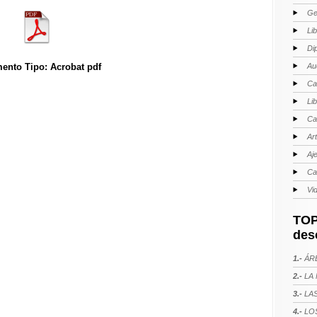
Ge
Li
Di
Au
ento Tipo: Acrobat pdf
Ca
Li
Ca
Ar
Aj
Ca
Vi
TOP
des
1.-
ÁRE
2.-
LA 
3.-
LAS
4.-
LOS