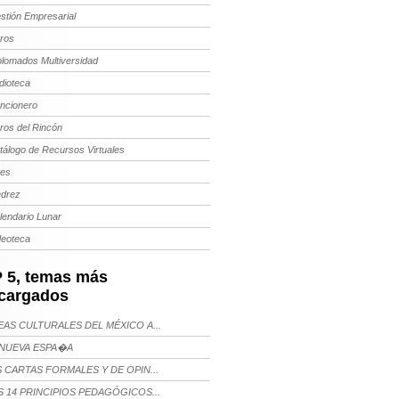
stión Empresarial
bros
plomados Multiversidad
dioteca
ncionero
bros del Rincón
tálogo de Recursos Virtuales
tes
edrez
lendario Lunar
deoteca
 5, temas más
cargados
AS CULTURALES DEL MÉXICO A...
NUEVA ESPA�A
 CARTAS FORMALES Y DE OPIN...
 14 PRINCIPIOS PEDAGÓGICOS...