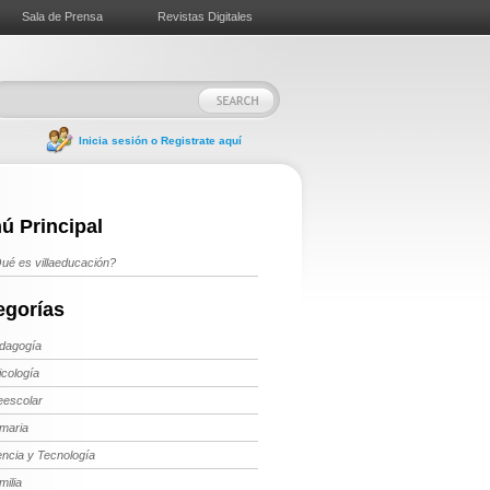
Sala de Prensa
Revistas Digitales
Inicia sesión o Registrate aquí
ú Principal
ué es villaeducación?
egorías
dagogía
icología
eescolar
imaria
encia y Tecnología
milia