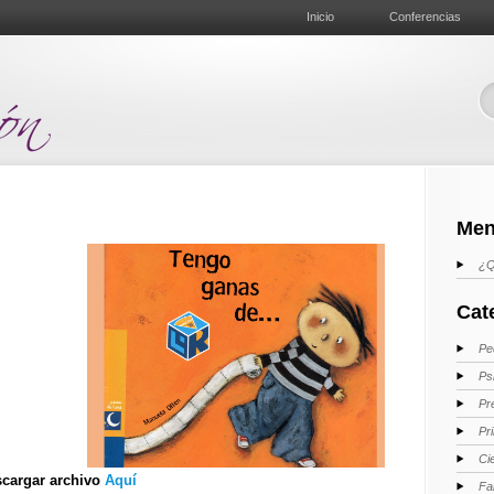
Inicio
Conferencias
Men
¿Q
Cat
Pe
Ps
Pr
Pr
Ci
cargar archivo
Aquí
Fa