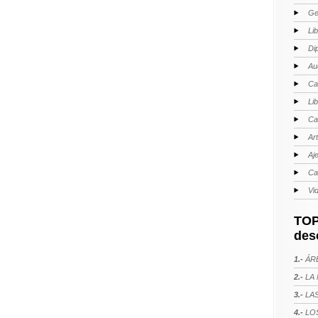
Ge
Li
Di
Au
Ca
Li
Ca
Ar
Aj
Ca
Vi
TOP
des
1.-
ÁRE
2.-
LA 
3.-
LAS
4.-
LOS