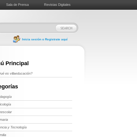
Sala de Prensa
Revistas Digitales
Inicia sesión o Registrate aquí
ú Principal
ué es villaeducación?
egorías
dagogía
icología
eescolar
imaria
encia y Tecnología
milia