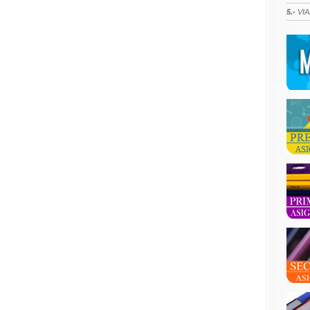
5.-
VIA