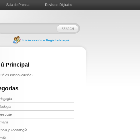
Sala de Prensa
Revistas Digitales
Inicia sesión o Registrate aquí
ú Principal
ué es villaeducación?
egorías
dagogía
icología
eescolar
imaria
encia y Tecnología
milia