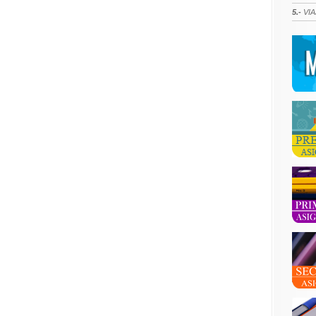
5.-
VIA