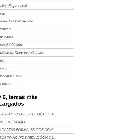
stión Empresarial
bros
plomados Multiversidad
dioteca
ncionero
bros del Rincón
tálogo de Recursos Virtuales
tes
edrez
lendario Lunar
deoteca
 5, temas más
cargados
AS CULTURALES DEL MÉXICO A...
NUEVA ESPA�A
 CARTAS FORMALES Y DE OPIN...
 14 PRINCIPIOS PEDAGÓGICOS...