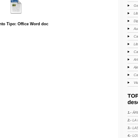
Ge
Li
Di
to Tipo: Office Word doc
Au
Ca
Li
Ca
Ar
Aj
Ca
Vi
TOP
des
1.-
ÁRE
2.-
LA 
3.-
LAS
4.-
LOS