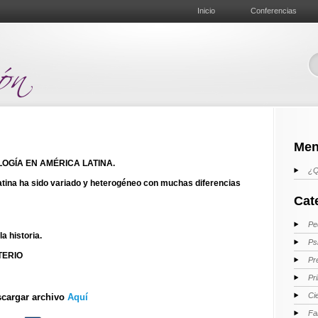
Inicio
Conferencias
Men
LOGÍA EN AMÉRICA LATINA.
¿Q
Latina ha sido variado y heterogéneo con muchas diferencias
Cat
Pe
a historia.
Ps
TERIO
Pr
Pr
Ci
cargar archivo
Aquí
Fa