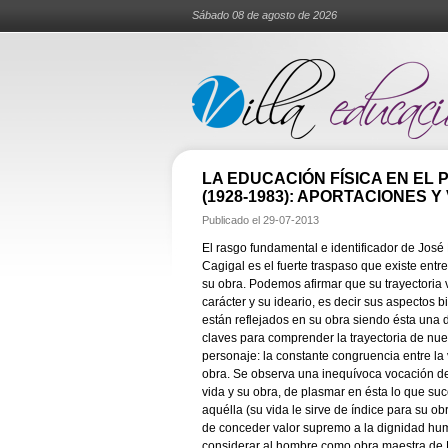
Sábado 08 de agosto de 2026
LA EDUCACIÓN FÍSICA EN EL
(1928-1983): APORTACIONES 
Publicado el
29-07-2013
El rasgo fundamental e identificador de José
Cagigal es el fuerte traspaso que existe entre
su obra. Podemos afirmar que su trayectoria v
carácter y su ideario, es decir sus aspectos b
están reflejados en su obra siendo ésta una 
claves para comprender la trayectoria de nue
personaje: la constante congruencia entre la 
obra. Se observa una inequívoca vocación de
vida y su obra, de plasmar en ésta lo que su
aquélla (su vida le sirve de índice para su obr
de conceder valor supremo a la dignidad hu
considerar al hombre como obra maestra de 