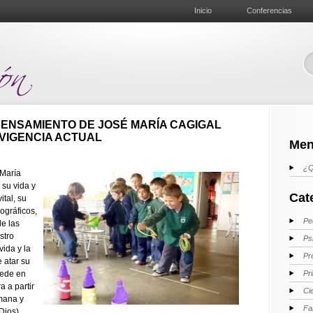
Inicio
Conferencias
 PENSAMIENTO DE JOSÉ MARÍA CAGIGAL
Y VIGENCIA ACTUAL
Men
¿Q
 María
 su vida y
Cat
ital, su
iográficos,
Pe
de las
stro
Ps
vida y la
Pr
 atar su
cede en
Pr
a a partir
Ci
mana y
Fa
Dios).