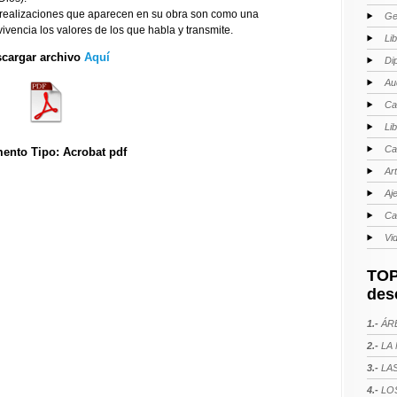
y realizaciones que aparecen en su obra son como una
Ge
ivencia los valores de los que habla y transmite.
Li
cargar archivo
Aquí
Di
Au
Ca
Li
Ca
ento Tipo: Acrobat pdf
Ar
Aj
Ca
Vi
TOP
des
1.-
ÁRE
2.-
LA 
3.-
LAS
4.-
LOS