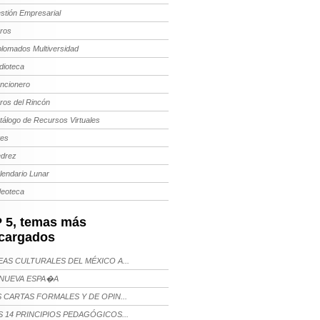
stión Empresarial
bros
plomados Multiversidad
dioteca
ncionero
bros del Rincón
tálogo de Recursos Virtuales
tes
edrez
lendario Lunar
deoteca
 5, temas más
cargados
AS CULTURALES DEL MÉXICO A...
NUEVA ESPA�A
 CARTAS FORMALES Y DE OPIN...
 14 PRINCIPIOS PEDAGÓGICOS...