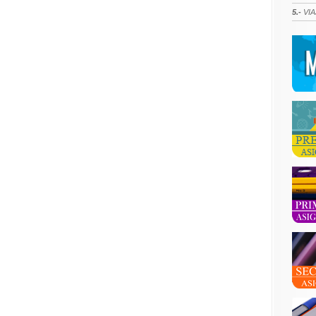
5.-
VIA