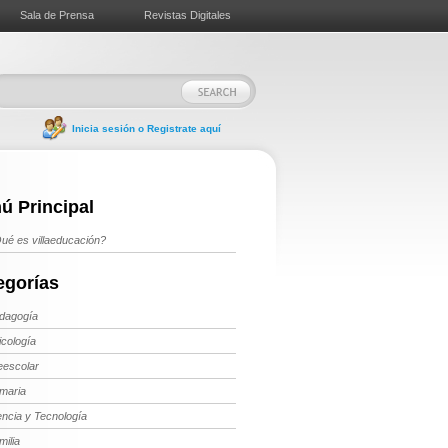
Sala de Prensa
Revistas Digitales
Inicia sesión o Registrate aquí
ú Principal
ué es villaeducación?
egorías
dagogía
icología
eescolar
imaria
encia y Tecnología
milia