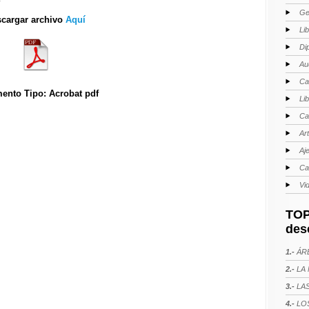
Ge
cargar archivo
Aquí
Li
Di
Au
Ca
ento Tipo: Acrobat pdf
Li
Ca
Ar
Aj
Ca
Vi
TOP
des
1.-
ÁRE
2.-
LA 
3.-
LAS
4.-
LOS