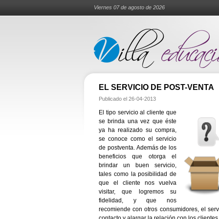
Viernes 07 de agosto de 2026
EL SERVICIO DE POST-VENTA
Publicado el
26-04-2013
El tipo servicio al cliente que
se brinda una vez que éste
ya ha realizado su compra,
se conoce como el servicio
de postventa. Además de los
beneficios que otorga el
brindar un buen servicio,
tales como la posibilidad de
que el cliente nos vuelva
visitar, que logremos su
fidelidad, y que nos
recomiende con otros consumidores, el serv
contacto y alargar la relación con los clientes