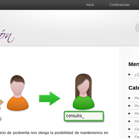
Inicio
Conferencias
Men
¿Q
Cat
Pe
Ps
Pr
Pr
Ci
icio de postventa nos otorga la posibilidad de mantenernos en
Fa
.