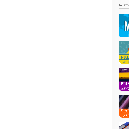
5.-
VIA