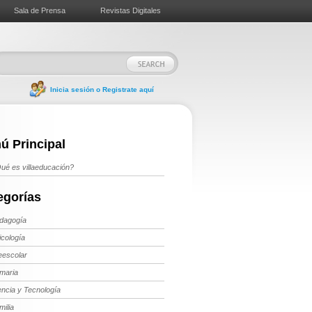
Sala de Prensa
Revistas Digitales
Inicia sesión o Registrate aquí
ú Principal
ué es villaeducación?
egorías
dagogía
icología
eescolar
imaria
encia y Tecnología
milia