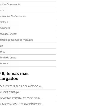
stión Empresarial
bros
plomados Multiversidad
dioteca
ncionero
bros del Rincón
tálogo de Recursos Virtuales
tes
edrez
lendario Lunar
deoteca
 5, temas más
cargados
AS CULTURALES DEL MÉXICO A...
NUEVA ESPA�A
 CARTAS FORMALES Y DE OPIN...
 14 PRINCIPIOS PEDAGÓGICOS...