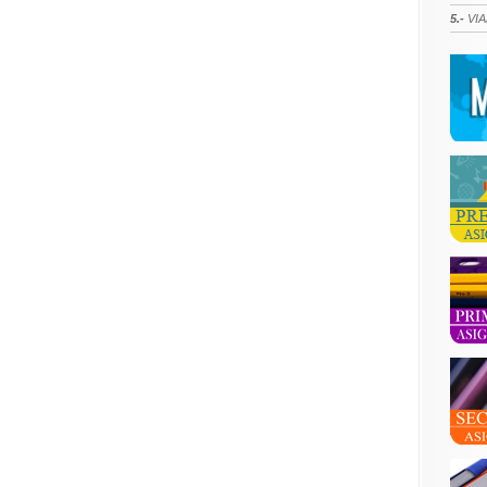
5.-
VIA