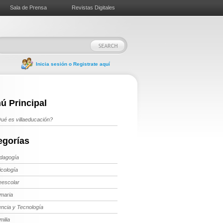
Sala de Prensa
Revistas Digitales
Inicia sesión o Registrate aquí
ú Principal
ué es villaeducación?
egorías
dagogía
icología
eescolar
imaria
encia y Tecnología
milia