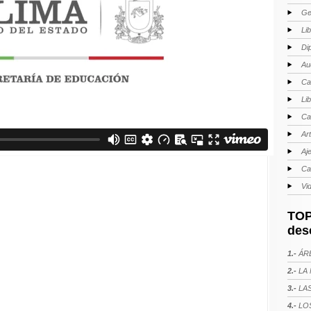
Ge
Li
Di
Au
Ca
Li
Ca
Ar
Aj
Ca
Vi
TOP
des
1.-
ÁRE
2.-
LA 
3.-
LAS
4.-
LOS