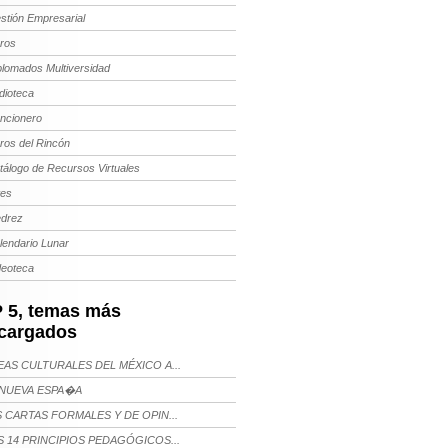
stión Empresarial
bros
plomados Multiversidad
dioteca
ncionero
bros del Rincón
tálogo de Recursos Virtuales
tes
edrez
lendario Lunar
deoteca
 5, temas más
cargados
AS CULTURALES DEL MÉXICO A...
NUEVA ESPA�A
 CARTAS FORMALES Y DE OPIN...
 14 PRINCIPIOS PEDAGÓGICOS...