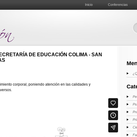
Inicio
Conferencias
ECRETARÍA DE EDUCACIÓN COLIMA - SAN
AS
Men
¿Q
imiento corporal, poniendo atención en las calidades y
Cat
iversos.
Pe
Ps
Pr
Pr
Ci
Fa