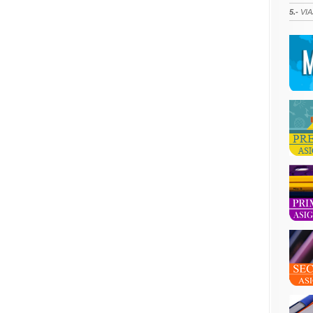
5.-
VIA