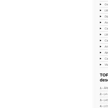
Ge
Li
Di
Au
Ca
Li
Ca
Ar
Aj
Ca
Vi
TOP
des
1.-
ÁRE
2.-
LA 
3.-
LAS
4.-
LOS