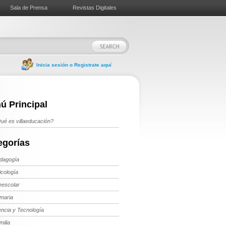
Sala de Prensa
Revistas Digitales
Inicia sesión o Registrate aquí
ú Principal
ué es villaeducación?
egorías
dagogía
icología
eescolar
imaria
encia y Tecnología
milia