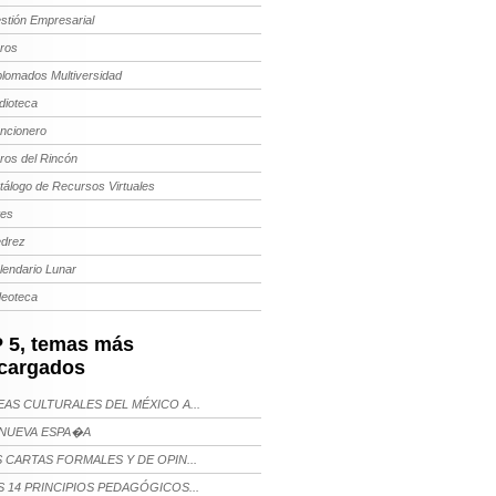
stión Empresarial
bros
plomados Multiversidad
dioteca
ncionero
bros del Rincón
tálogo de Recursos Virtuales
tes
edrez
lendario Lunar
deoteca
 5, temas más
cargados
AS CULTURALES DEL MÉXICO A...
NUEVA ESPA�A
 CARTAS FORMALES Y DE OPIN...
 14 PRINCIPIOS PEDAGÓGICOS...