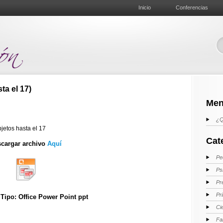
Inicio
Conferencias
a el 17)
Men
¿Q
jetos hasta el 17
Cat
cargar archivo
Aquí
Pe
Ps
Pr
Pr
ipo: Office Power Point ppt
Ci
Fa