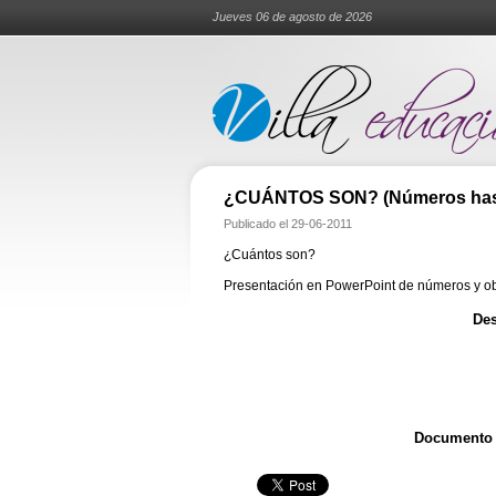
Jueves 06 de agosto de 2026
¿CUÁNTOS SON? (Números hast
Publicado el
29-06-2011
¿Cuántos son?
Presentación en PowerPoint de números y ob
Des
Documento T