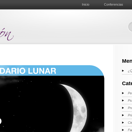
Inicio
Conferencias
Men
¿Q
Cat
Pe
Ps
Pr
Pr
Ci
Fa