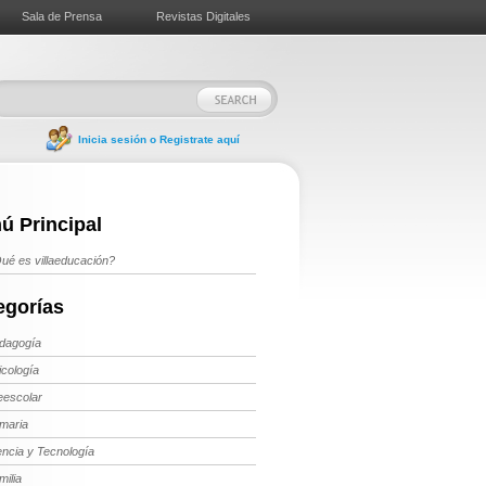
Sala de Prensa
Revistas Digitales
Inicia sesión o Registrate aquí
ú Principal
ué es villaeducación?
egorías
dagogía
icología
eescolar
imaria
encia y Tecnología
milia