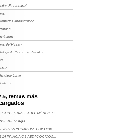
stión Empresarial
bros
plomados Multiversidad
dioteca
ncionero
bros del Rincón
tálogo de Recursos Virtuales
tes
edrez
lendario Lunar
deoteca
 5, temas más
cargados
AS CULTURALES DEL MÉXICO A...
NUEVA ESPA�A
 CARTAS FORMALES Y DE OPIN...
 14 PRINCIPIOS PEDAGÓGICOS...