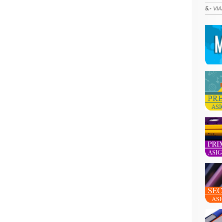
5.-
VIA