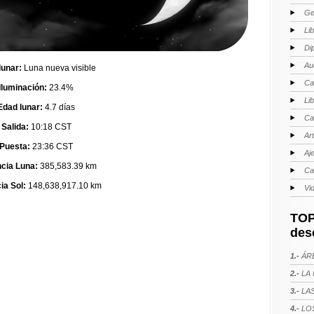
Ge
Li
Di
Au
lunar:
Luna nueva visible
Ca
Iluminación:
23.4%
Li
Edad lunar:
4.7 días
Ca
Salida:
10:18 CST
Ar
Puesta:
23:36 CST
Aj
ncia Luna:
385,583.39 km
Ca
ia Sol:
148,638,917.10 km
Vi
TOP
des
1.-
ÁRE
2.-
LA 
3.-
LAS
4.-
LOS