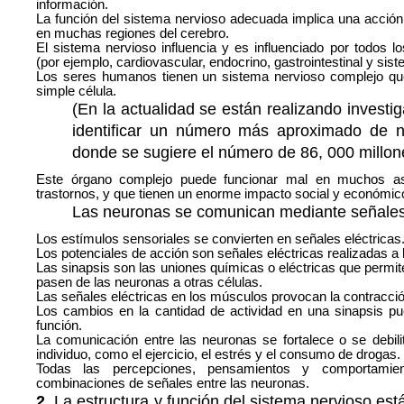
información.
La función del sistema nervioso adecuada implica una acció
en muchas regiones del cerebro.
El sistema nervioso influencia y es influenciado por todos l
(por ejemplo, cardiovascular, endocrino, gastrointestinal y sis
Los seres humanos tienen un sistema nervioso complejo que
simple célula.
(En la actualidad se están realizando investi
identificar un número más aproximado de n
donde se sugiere el número de 86, 000 millone
Este órgano complejo puede funcionar mal en muchos asp
trastornos, y que tienen un enorme impacto social y económic
Las neuronas se comunican mediante señales 
Los estímulos sensoriales se convierten en señales eléctricas
Los potenciales de acción son señales eléctricas realizadas a 
Las sinapsis son las uniones químicas o eléctricas que permit
pasen de las neuronas a otras células.
Las señales eléctricas en los músculos provocan la contracció
Los cambios en la cantidad de actividad en una sinapsis p
función.
La comunicación entre las neuronas se fortalece o se debili
individuo, como el ejercicio, el estrés y el consumo de drogas.
Todas las percepciones, pensamientos y comportamie
combinaciones de señales entre las neuronas.
2.
La estructura y función del sistema nervioso est