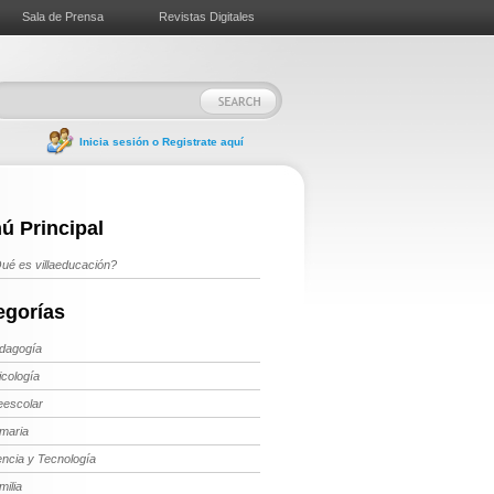
Sala de Prensa
Revistas Digitales
Inicia sesión o Registrate aquí
ú Principal
ué es villaeducación?
egorías
dagogía
icología
eescolar
imaria
encia y Tecnología
milia