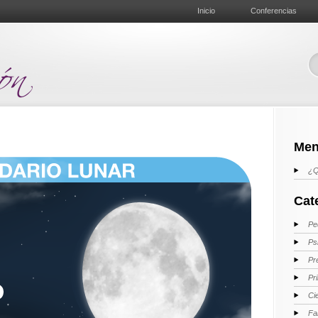
Inicio
Conferencias
Men
¿Q
Cat
Pe
Ps
Pr
Pr
Ci
Fa