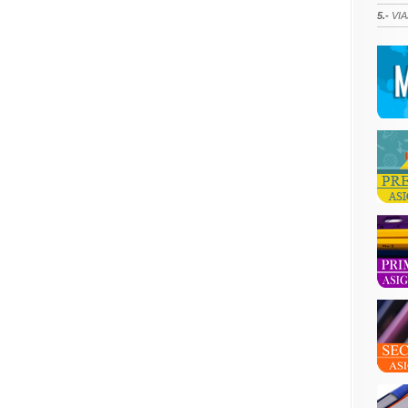
5.-
VIA