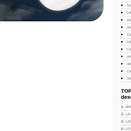
Ge
Li
Di
Au
Ca
Li
Ca
Ar
Aj
Ca
Vi
TOP
des
1.-
ÁRE
2.-
LA 
3.-
LAS
4.-
LOS