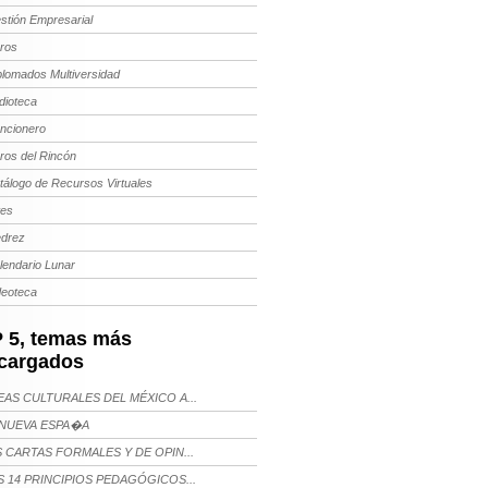
stión Empresarial
bros
plomados Multiversidad
dioteca
ncionero
bros del Rincón
tálogo de Recursos Virtuales
tes
edrez
lendario Lunar
deoteca
 5, temas más
cargados
AS CULTURALES DEL MÉXICO A...
NUEVA ESPA�A
 CARTAS FORMALES Y DE OPIN...
 14 PRINCIPIOS PEDAGÓGICOS...