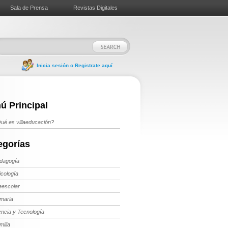
Sala de Prensa
Revistas Digitales
Inicia sesión o Registrate aquí
ú Principal
ué es villaeducación?
egorías
dagogía
icología
eescolar
imaria
encia y Tecnología
milia