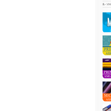
5.-
VIA