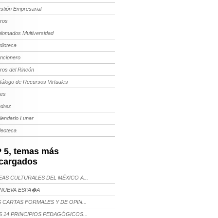
stión Empresarial
bros
plomados Multiversidad
dioteca
ncionero
bros del Rincón
tálogo de Recursos Virtuales
tes
edrez
lendario Lunar
deoteca
 5, temas más
cargados
AS CULTURALES DEL MÉXICO A...
NUEVA ESPA�A
 CARTAS FORMALES Y DE OPIN...
 14 PRINCIPIOS PEDAGÓGICOS...