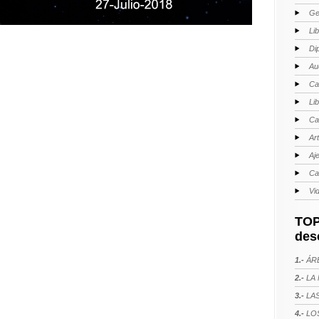
Ge
Li
Di
Au
Ca
Li
Ca
Ar
Aj
Ca
Vi
TOP
des
1.-
ÁRE
2.-
LA 
3.-
LAS
4.-
LOS