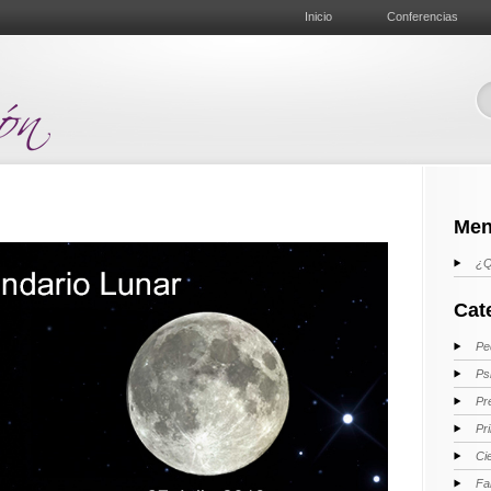
Inicio
Conferencias
Men
¿Q
Cat
Pe
Ps
Pr
Pr
Ci
Fa