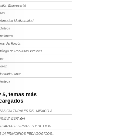
stión Empresarial
bros
plomados Multiversidad
dioteca
ncionero
bros del Rincón
tálogo de Recursos Virtuales
tes
edrez
lendario Lunar
deoteca
 5, temas más
cargados
AS CULTURALES DEL MÉXICO A...
NUEVA ESPA�A
 CARTAS FORMALES Y DE OPIN...
 14 PRINCIPIOS PEDAGÓGICOS...