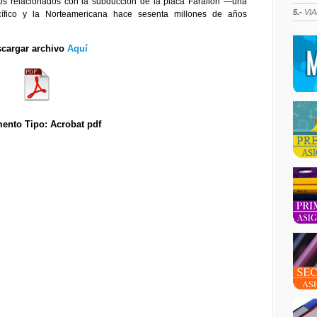
cos relacionados con la subducción de la placa Farallón —una
5.-
VIA
cífico y la Norteamericana hace sesenta millones de años
cargar archivo
Aquí
ento Tipo: Acrobat pdf