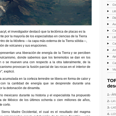
Ge
Li
Di
Au
Ca
acyt, el investigador destacó que la tectónica de placas es la
te por la mayoría de los especialistas en ciencias de la Tierra
Li
tro de la litósfera —la capa más externa de la Tierra sólida—,
Ca
ión de volcanes y sus erupciones.
Ar
epresentan una liberación de energía de la Tierra y se perciben
Aj
 vulcanismo, donde sabemos que los terremotos se dan en los
en o se mueven una con respecto a la otra lateralmente, de la
Ca
anismo provocan la fusión parcial de las rocas en el interior de
Vi
”, explicó.
 acumulada en la corteza terrestre se libera en forma de calor y
TOP
 con la cantidad de energía que se desprende durante una
des
or la detonación de dinamita.
1.-
ÁRE
io mexicano durante su historia y el especialista ha propuesto
ca de México de los últimos ochenta o cien millones de años,
2.-
LA 
e corto.
3.-
LAS
 Sierra Madre Occidental, el cual es el resultado del magma
4.-
LOS