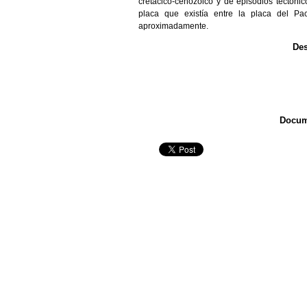
cretácico-cenozoico y de episodios tectóni
placa que existía entre la placa del Pa
aproximadamente.
Des
Docum