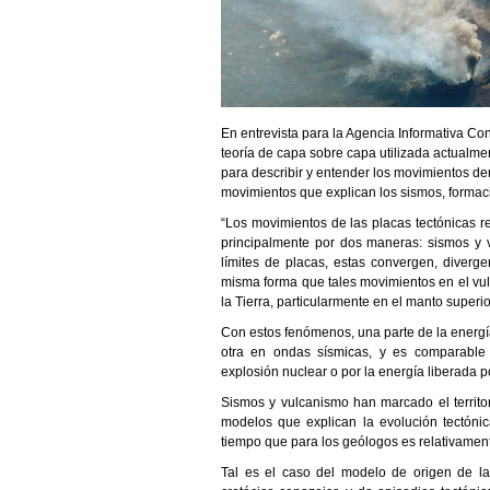
En entrevista para la Agencia Informativa Con
teoría de capa sobre capa utilizada actualmen
para describir y entender los movimientos den
movimientos que explican los sismos, formac
“Los movimientos de las placas tectónicas r
principalmente por dos maneras: sismos y
límites de placas, estas convergen, diverg
misma forma que tales movimientos en el vulc
la Tierra, particularmente en el manto superior
Con estos fenómenos, una parte de la energía
otra en ondas sísmicas, y es comparable
explosión nuclear o por la energía liberada p
Sismos y vulcanismo han marcado el territor
modelos que explican la evolución tectóni
tiempo que para los geólogos es relativament
Tal es el caso del modelo de origen de la