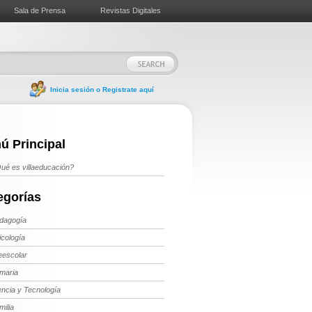
Sala de Prensa
Revistas Digitales
Inicia sesión o Registrate aquí
ú Principal
ué es villaeducación?
egorías
dagogía
icología
eescolar
imaria
encia y Tecnología
milia