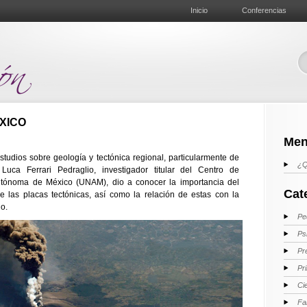
Inicio
Conferencias
XICO
Men
studios sobre geología y tectónica regional, particularmente de
¿Q
uca Ferrari Pedraglio, investigador titular del Centro de
utónoma de México (UNAM), dio a conocer la importancia del
Cat
 las placas tectónicas, así como la relación de estas con la
o.
Pe
Ps
Pr
Pr
Ci
Fa