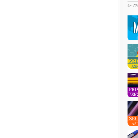
5.-
VIA