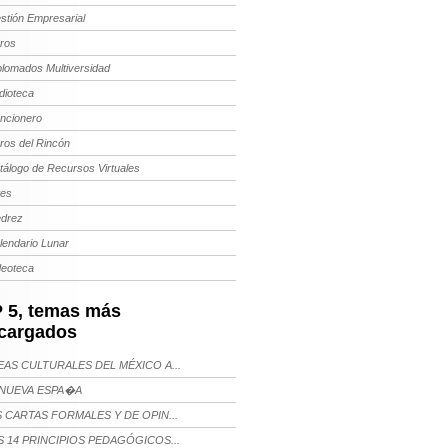
stión Empresarial
bros
plomados Multiversidad
dioteca
ncionero
bros del Rincón
tálogo de Recursos Virtuales
tes
edrez
lendario Lunar
deoteca
 5, temas más
cargados
AS CULTURALES DEL MÉXICO A...
NUEVA ESPA�A
 CARTAS FORMALES Y DE OPIN...
 14 PRINCIPIOS PEDAGÓGICOS...