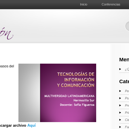
Inicio
Conferencias
Men
pasos del
¿Q
Cat
Pe
Ps
Pr
Pr
Ci
cargar archivo
Aquí
Fa