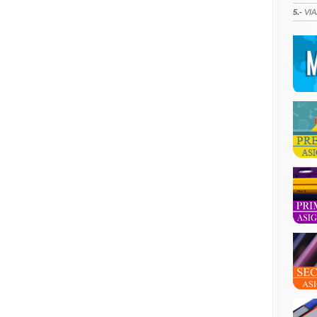
5.-
VIA