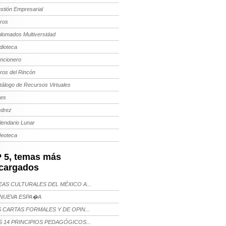
stión Empresarial
bros
plomados Multiversidad
dioteca
ncionero
bros del Rincón
tálogo de Recursos Virtuales
tes
edrez
lendario Lunar
deoteca
 5, temas más
cargados
AS CULTURALES DEL MÉXICO A...
NUEVA ESPA�A
 CARTAS FORMALES Y DE OPIN...
 14 PRINCIPIOS PEDAGÓGICOS...