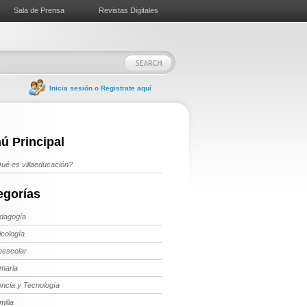
Sala de Prensa
Revistas Digitales
Inicia sesión o Registrate aquí
ú Principal
ué es villaeducación?
egorías
dagogía
icología
eescolar
imaria
encia y Tecnología
milia