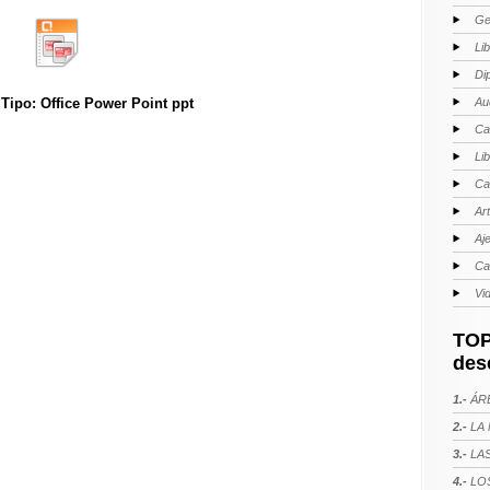
Ge
Li
Di
Au
ipo: Office Power Point ppt
Ca
Li
Ca
Ar
Aj
Ca
Vi
TOP
des
1.-
ÁRE
2.-
LA 
3.-
LAS
4.-
LOS