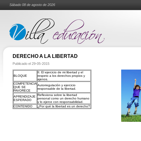
Sábado 08 de agosto de 2026
DERECHO A LA LIBERTAD
Publicado el
29-05-2015
II. El ejercicio de mi libertad y el
BLOQUE
respeto a los derechos propios y
ajenos.
COMPETENCIA
Autorregulación y ejercicio
QUE SE
responsable de la libertad.
FAVORECE
Reflexiona sobre la libertad
APRENDIZAJE
personal como un derecho humano
ESPERADO
y lo ejerce con responsabilidad.
CONTENIDO
¿Por qué la libertad es un derecho?